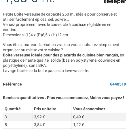
Petite Boîte verseuse de capacité 250 ml, idéale pour conserve et
utiliser facilement épices, sel, poivre...
Versez proprement avec le couvercle à coulisse réglable en en
continu.
Dimensions: (L)4 x (P)6,5 x (H)12 cm
Vous êtes amateur d'achat en vrac ou vous souhaitez simplement
organiser au mieux votre cuisine ?
Boite verseuse idéale pour des placards de cuisine bien rangés
, en
plastique de haute qualité, solide (bas en polystyrène, couvercle en
polyéthylène). sans BPA.
Lavage facile car la boite passe au lave-vaisselle.
Référence
6440519
Remises quantitatives : Plus vous commandez, Moins vous payez !
Quantité
Prix unitaire
Vous économisez
3
3,92 €
0,49 €
5
3,84 €
1,22 €