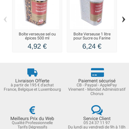
‹
›
Boîte verseuse sel ou
Boîte Verseuse 1 litre
B
épices 500 ml
pour Sucre ou Farine
4,92 €
6,24 €
Livraison Offerte
Paiement sécurisé
à partir de 195 € d'achat
CB - Paypal - ApplePay
France, Belgique et Luxembourg
Virement - Mandat Administratif
Chorus
Meilleurs Prix du Web
Service Client
Qualité Professionnelle
05 24 37 11 97
Tarifs Dégressifs
Du lundi au vendredi de 9h à 18h