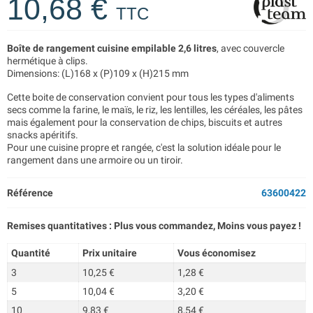
10,68 €
TTC
Boîte de rangement cuisine empilable 2,6 litres
, avec couvercle
hermétique à clips.
Dimensions: (L)168 x (P)109 x (H)215 mm
Cette boite de conservation convient pour tous les types d'aliments
secs comme la farine, le maïs, le riz, les lentilles, les céréales, les pâtes
mais également pour la conservation de chips, biscuits et autres
snacks apéritifs.
Pour une cuisine propre et rangée, c'est la solution idéale pour le
rangement dans une armoire ou un tiroir.
Référence
63600422
Remises quantitatives : Plus vous commandez, Moins vous payez !
Quantité
Prix unitaire
Vous économisez
3
10,25 €
1,28 €
5
10,04 €
3,20 €
10
9,83 €
8,54 €