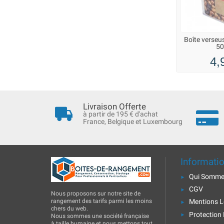
Boîte verseus
50
4,
Livraison Offerte
à partir de 195 € d'achat
France, Belgique et Luxembourg
Informati
Qui Somme
CGV
Nous proposons sur notre site de
rangement des tarifs parmi les moins
Mentions L
chers du web.
Protection
Nous sommes une société française
à taille humaine et nous mettons tout