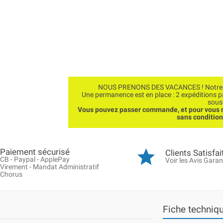
NOUS PRENONS DES VACANCES ! Notre bo
Une permanence est en place : 2 expéditions 
sous
Vous pouvez passer commande, et pour vous r
sans conditio
Paiement sécurisé
Clients Satisfai
CB - Paypal - ApplePay
Voir les Avis Garan
Virement - Mandat Administratif
Chorus
Fiche techniq