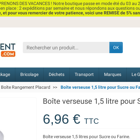
RENONS DES VACANCES ! Notre boutique passe en mode été du 03 au 2
n place : 2 expéditions par semaine et nous répondons aux questions o
et pour vous remercier de votre patience, voici une REMISE de 5% san
OK
ckage
Bricolage
Déchets
Transport
Marques
Le G
Boîte Rangement Placard
Boîte verseuse 1,5 litre pour Sucre ou F
Boîte verseuse 1,5 litre pour
6,96 €
TTC
Boîte verseuse 1,5 litres pour Sucre ou Farine.