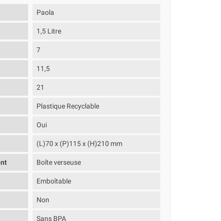
Paola
1,5 Litre
7
11,5
21
Plastique Recyclable
Oui
(L)70 x (P)115 x (H)210 mm
nt
Boîte verseuse
Emboîtable
Non
Sans BPA