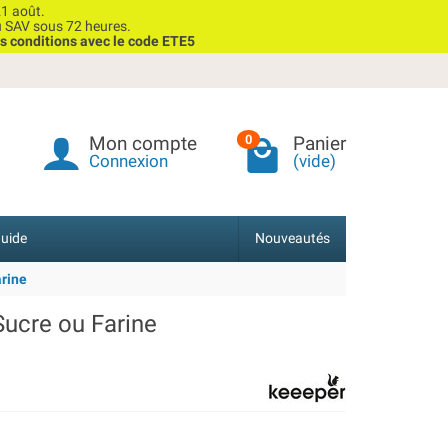
1 août.
u SAV sous 72 heures.
s conditions avec le code ETE5
Mon compte
Panier
0
Connexion
(vide)
uide
Nouveautés
arine
 Sucre ou Farine