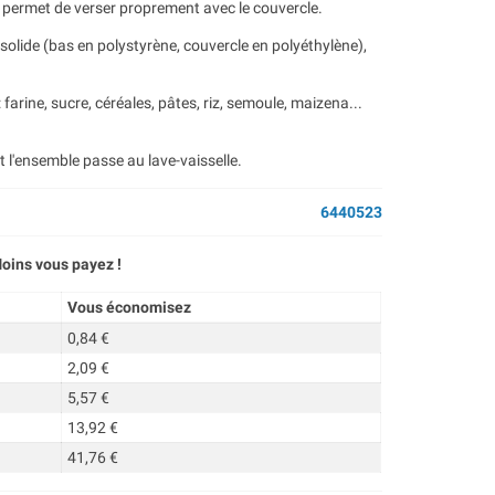
u permet de verser proprement avec le couvercle.
 solide (bas en polystyrène, couvercle en polyéthylène),
: farine, sucre, céréales, pâtes, riz, semoule, maizena...
et l'ensemble passe au lave-vaisselle.
6440523
oins vous payez !
Vous économisez
0,84 €
2,09 €
5,57 €
13,92 €
41,76 €