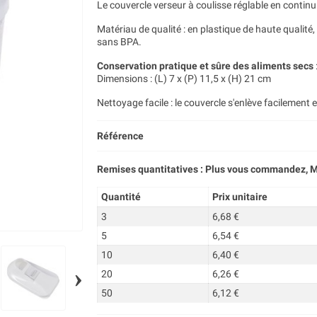
Le couvercle verseur à coulisse réglable en contin
Matériau de qualité : en plastique de haute qualité,
sans BPA.
Conservation pratique et sûre des aliments secs
Dimensions : (L) 7 x (P) 11,5 x (H) 21 cm
Nettoyage facile : le couvercle s'enlève facilement 
Référence
Remises quantitatives : Plus vous commandez, M
Quantité
Prix unitaire
3
6,68 €
5
6,54 €
10
6,40 €
›
20
6,26 €
50
6,12 €