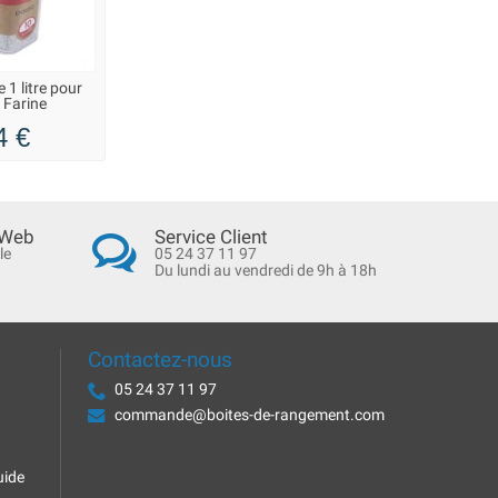
 1 litre pour
 Farine
4 €
 Web
Service Client
le
05 24 37 11 97
Du lundi au vendredi de 9h à 18h
Contactez-nous
05 24 37 11 97
commande@boites-de-rangement.com
uide