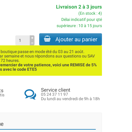
Livraison 2 à 3 jours
(En stock : 4)
Délai indicatif pour qté
supérieure : 10 à 15 jours
Ajouter au panier
utique passe en mode été du 03 au 21 août.
par semaine et nous répondons aux questions ou SAV
 72 heures.
emercier de votre patience, voici une REMISE de 5%
ns avec le code ETE5
Service client
ts
05 24 37 11 97
tis
Du lundi au vendredi de 9h à 18h
ue