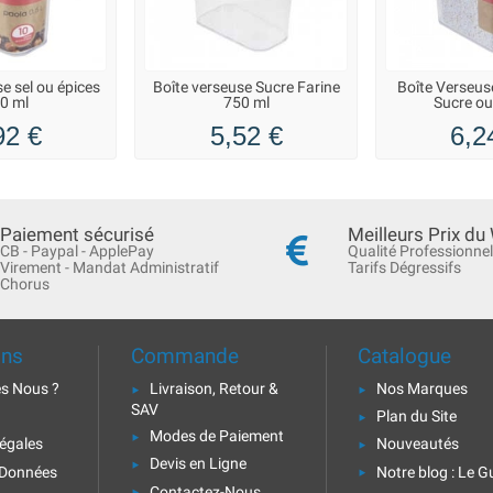
e sel ou épices
Boîte verseuse Sucre Farine
Boîte Verseuse
0 ml
750 ml
Sucre ou
92 €
5,52 €
6,2
Paiement sécurisé
Meilleurs Prix du
CB - Paypal - ApplePay
Qualité Professionnel
Virement - Mandat Administratif
Tarifs Dégressifs
Chorus
ons
Commande
Catalogue
s Nous ?
Livraison, Retour &
Nos Marques
SAV
Plan du Site
Modes de Paiement
égales
Nouveautés
Devis en Ligne
 Données
Notre blog : Le G
Contactez-Nous