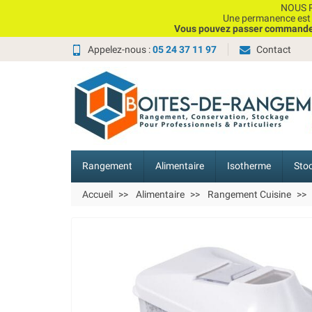
NOUS P
Une permanence est e
Vous pouvez passer commande, 
Appelez-nous :
05 24 37 11 97
Contact
Rangement
Alimentaire
Isotherme
Sto
Accueil
Alimentaire
Rangement Cuisine