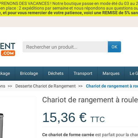
RENONS DES VACANCES ! Notre boutique passe en mode été du 03 au 2
n place : 2 expéditions par semaine et nous répondons aux questions o
et pour vous remercier de votre patience, voici une REMISE de 5% san
OK
ckage
Bricolage
Déchets
Transport
Marques
Le G
ons
Desserte Chariot de Rangement
Chariot de rangement à rou
Chariot de rangement à roule
15,36 €
TTC
Ce chariot de forme carrée
est parfait pour la cha