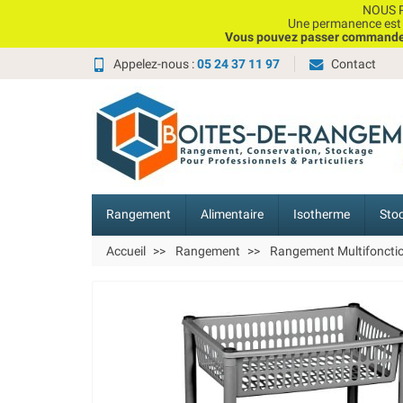
NOUS P
Une permanence est e
Vous pouvez passer commande, 
Appelez-nous :
05 24 37 11 97
Contact
Rangement
Alimentaire
Isotherme
Sto
Accueil
Rangement
Rangement Multifoncti