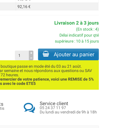
92,16 €
Livraison 2 à 3 jours
(En stock : 4)
Délai indicatif pour qté
supérieure : 10 à 15 jours
Ajouter au panier
utique passe en mode été du 03 au 21 août.
par semaine et nous répondons aux questions ou SAV
 72 heures.
emercier de votre patience, voici une REMISE de 5%
ns avec le code ETE5
Service client
ts
05 24 37 11 97
tis
Du lundi au vendredi de 9h à 18h