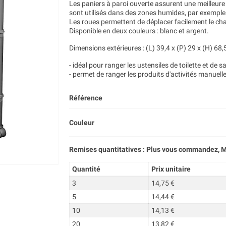
Les paniers à paroi ouverte assurent une meilleure v
sont utilisés dans des zones humides, par exemple l
Les roues permettent de déplacer facilement le cha
Disponible en deux couleurs : blanc et argent.
Dimensions extérieures : (L) 39,4 x (P) 29 x (H) 68
- idéal pour ranger les ustensiles de toilette et de s
- permet de ranger les produits d'activités manuell
Référence
Couleur
Remises quantitatives : Plus vous commandez, M
Quantité
Prix unitaire
3
14,75 €
5
14,44 €
10
14,13 €
20
13,82 €