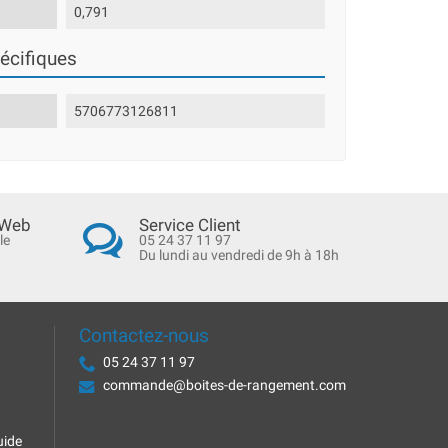
0,791
écifiques
5706773126811
 Web
Service Client
le
05 24 37 11 97
Du lundi au vendredi de 9h à 18h
Contactez-nous
05 24 37 11 97
commande@boites-de-rangement.com
uide