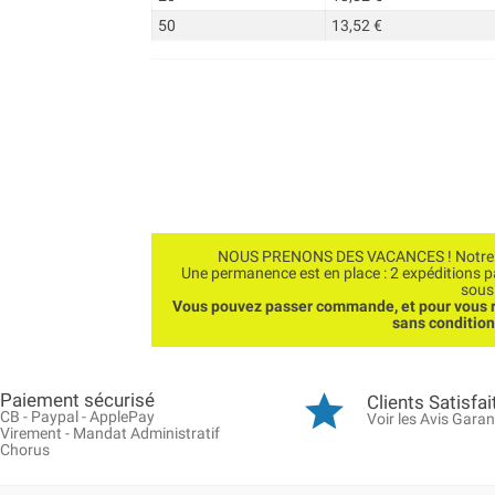
50
13,52 €
NOUS PRENONS DES VACANCES ! Notre bo
Une permanence est en place : 2 expéditions 
sous
Vous pouvez passer commande, et pour vous r
sans conditio
Paiement sécurisé
Clients Satisfai
CB - Paypal - ApplePay
Voir les Avis Garan
Virement - Mandat Administratif
Chorus