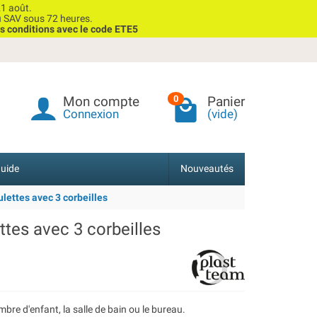
1 août.
u SAV sous 72 heures.
s conditions avec le code ETE5
Mon compte
Panier
0
Connexion
(vide)
uide
Nouveautés
lettes avec 3 corbeilles
ttes avec 3 corbeilles
mbre d'enfant, la salle de bain ou le bureau.