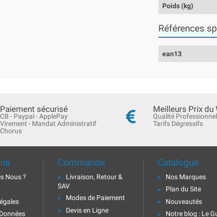
Poids (kg)
Références sp
ean13
Paiement sécurisé
Meilleurs Prix du
CB - Paypal - ApplePay
Qualité Professionnel
Virement - Mandat Administratif
Tarifs Dégressifs
Chorus
ons
Commande
Catalogue
s Nous ?
Livraison, Retour &
Nos Marques
SAV
Plan du Site
Modes de Paiement
égales
Nouveautés
Devis en Ligne
 Données
Notre blog : Le G