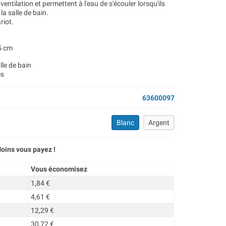
entilation et permettent à l'eau de s'écouler lorsqu'ils
a salle de bain.
riot.
,5 cm
alle de bain
es
63600097
Blanc
Argent
oins vous payez !
Vous économisez
1,84 €
4,61 €
12,29 €
30,72 €