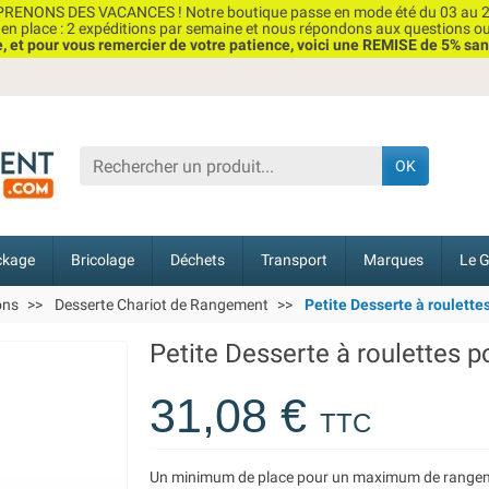
RENONS DES VACANCES ! Notre boutique passe en mode été du 03 au 2
n place : 2 expéditions par semaine et nous répondons aux questions o
et pour vous remercier de votre patience, voici une REMISE de 5% san
OK
ckage
Bricolage
Déchets
Transport
Marques
Le G
ons
Desserte Chariot de Rangement
Petite Desserte à roulette
Petite Desserte à roulettes p
31,08 €
TTC
Un minimum de place pour un maximum de rangem