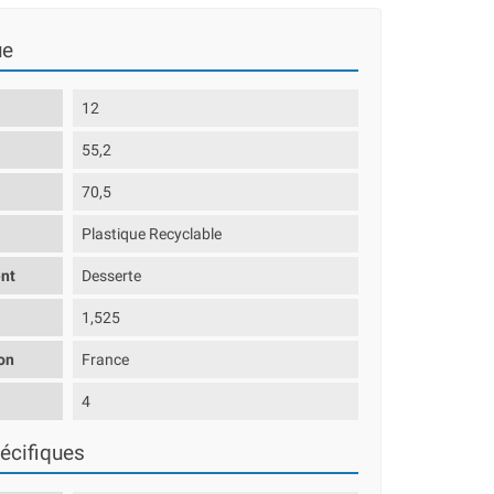
ue
12
55,2
70,5
Plastique Recyclable
nt
Desserte
1,525
on
France
s
4
écifiques