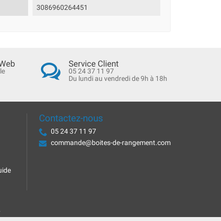
3086960264451
 Web
Service Client
le
05 24 37 11 97
Du lundi au vendredi de 9h à 18h
Contactez-nous
05 24 37 11 97
commande@boites-de-rangement.com
uide
.