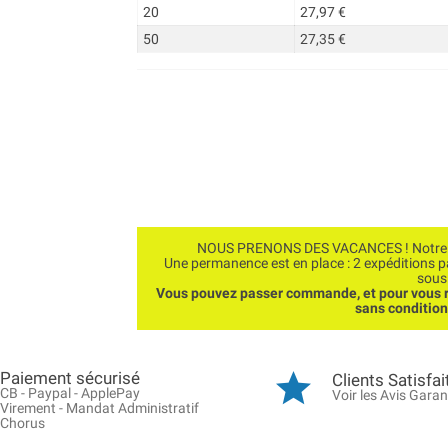
20
27,97 €
50
27,35 €
NOUS PRENONS DES VACANCES ! Notre bo
Une permanence est en place : 2 expéditions 
sous
Vous pouvez passer commande, et pour vous r
sans conditio
Paiement sécurisé
Clients Satisfai
CB - Paypal - ApplePay
Voir les Avis Garan
Virement - Mandat Administratif
Chorus