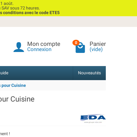
1 août.
u SAV sous 72 heures.
s conditions avec le code ETE5
Mon compte
Panier
0
Connexion
(vide)
uide
Nouveautés
s pour Cuisine
our Cuisine
ent !