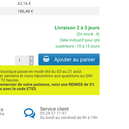
62,16 €
186,48 €
Livraison 2 à 3 jours
(En stock : 4)
Délai indicatif pour qté
supérieure : 10 à 15 jours
Ajouter au panier
utique passe en mode été du 03 au 21 août.
par semaine et nous répondons aux questions ou SAV
 72 heures.
emercier de votre patience, voici une REMISE de 5%
ns avec le code ETE5
Service client
ts
05 24 37 11 97
tis
Du lundi au vendredi de 9h à 18h