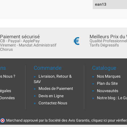
ean13
Paiement sécurisé
Meilleurs Prix du
CB - Paypal - ApplePay
Qualité Professionnel
Virement - Mandat Administratif
Tarifs Dégressifs
Chorus
ons
Commande
Catalogue
s Nous ?
Livraison, Retour &
Nos Marques
SAV
Plan du Site
Modes de Paiement
égales
Nouveautés
Devis en Ligne
 Données
Notre blog : Le G
Contactez-Nous
Marchand approuvé par la Société des Avis Garantis,
cliquez ici pour vérifier