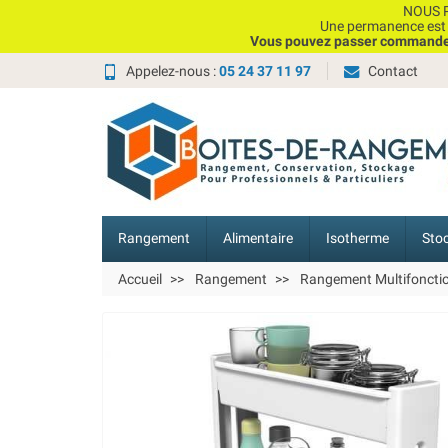
NOUS P
Une permanence est e
Vous pouvez passer commande, 
Appelez-nous :
05 24 37 11 97
Contact
Rangement
Alimentaire
Isotherme
Sto
Accueil
Rangement
Rangement Multifoncti