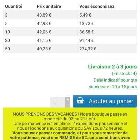
Quantité
Prix unitaire
Vous économisez
3
43,89 €
5,49 €
5
42,98 €
13,72 €
10
42,06 €
36,58 €
20
41,15 €
91,44 €
50
40,23 €
274,32 €
Livraison 2 à 3 jours
(En stock : 4)
Délai indicatif pour qté
supérieure : 10 à 15 jours
Ajouter au panier
NOUS PRENONS DES VACANCES ! Notre boutique passe en
mode été du 03 au 21 août.
Une permanence est en place : 2 expéditions par semaine et
nous répondons aux questions ou SAV sous 72 heures.
Vous pouvez passer commande, et pour vous remercier de
votre patience, voici une REMISE de 5% sans conditions avec