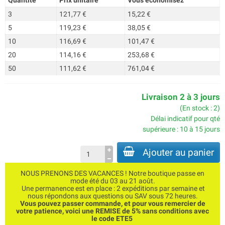
Quantité
Prix unitaire
Vous économisez
3
121,77 €
15,22 €
5
119,23 €
38,05 €
10
116,69 €
101,47 €
20
114,16 €
253,68 €
50
111,62 €
761,04 €
Livraison 2 à 3 jours
(En stock : 2)
Délai indicatif pour qté
supérieure : 10 à 15 jours
Ajouter au panier
NOUS PRENONS DES VACANCES ! Notre boutique passe en
mode été du 03 au 21 août.
Une permanence est en place : 2 expéditions par semaine et
nous répondons aux questions ou SAV sous 72 heures.
Vous pouvez passer commande, et pour vous remercier de
votre patience, voici une REMISE de 5% sans conditions avec
le code ETE5