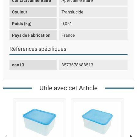
Contact Alimentaire
Apte Alimentaire
Couleur
Translucide
Poids (kg)
0,051
Pays de Fabrication
France
Références spécifiques
ean13
3573678688513
Utile avec cet Article
‹
›