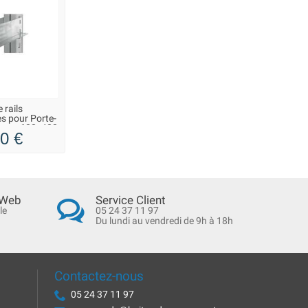
 rails
s pour Porte-
rope 600x400
0 €
m
 Web
Service Client
le
05 24 37 11 97
Du lundi au vendredi de 9h à 18h
Contactez-nous
05 24 37 11 97