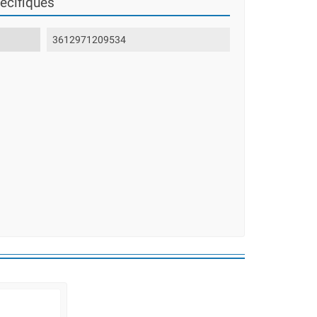
écifiques
3612971209534