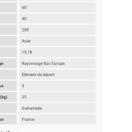
60
40
200
Acier
19,78
ge
Rayonnage Bac Europe
Elément de départ
ux
5
(kg)
35
Galvanisée
on
France