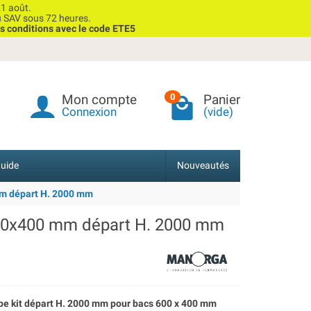
1 août.
u SAV sous 72 heures.
s conditions avec le code ETE5
Mon compte
Panier
0
Connexion
(vide)
uide
Nouveautés
m départ H. 2000 mm
00x400 mm départ H. 2000 mm
e kit départ H. 2000 mm pour bacs 600 x 400 mm