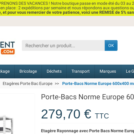
RENONS DES VACANCES ! Notre boutique passe en mode été du 03 au 2
n place : 2 expéditions par semaine et nous répondons aux questions o
et pour vous remercier de votre patience, voici une REMISE de 5% san
OK
ckage
Bricolage
Déchets
Transport
Marques
Le G
Etagères Porte Bac Europe
Porte-Bacs Norme Europe 600x400 m
Porte-Bacs Norme Europe 6
279,70 €
TTC
Etagère Rayonnage avec Porte Bacs Norme Europ