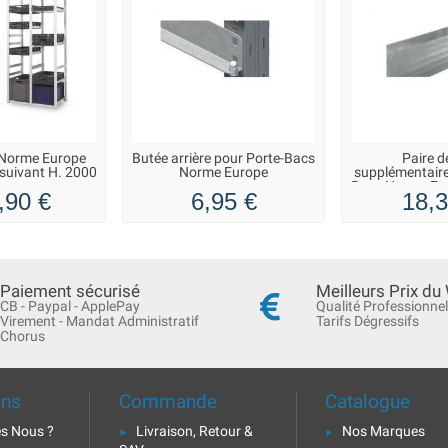
 Norme Europe
Butée arrière pour Porte-Bacs
Paire de
uivant H. 2000
Norme Europe
supplémentaire
mm
Bacs Norme Eu
,90 €
6,95 €
18,3
m
Paiement sécurisé
Meilleurs Prix du
CB - Paypal - ApplePay
Qualité Professionnel
Virement - Mandat Administratif
Tarifs Dégressifs
Chorus
ons
Commande
Catalogue
s Nous ?
Livraison, Retour &
Nos Marques