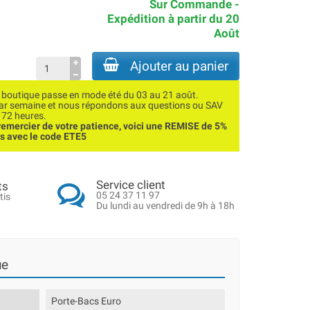
Sur Commande -
Expédition à partir du 20
Août
Ajouter au panier
utique passe en mode été du 03 au 21 août.
par semaine et nous répondons aux questions ou SAV
 72 heures.
emercier de votre patience, voici une REMISE de 5%
ns avec le code ETE5
Service client
ts
05 24 37 11 97
tis
Du lundi au vendredi de 9h à 18h
ue
Porte-Bacs Euro