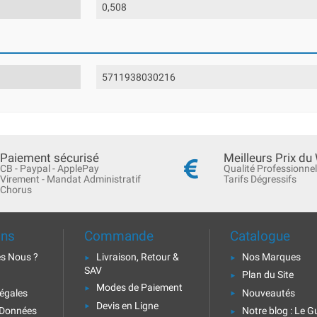
0,508
5711938030216
Paiement sécurisé
Meilleurs Prix du
CB - Paypal - ApplePay
Qualité Professionnel
Virement - Mandat Administratif
Tarifs Dégressifs
Chorus
ons
Commande
Catalogue
s Nous ?
Livraison, Retour &
Nos Marques
SAV
Plan du Site
Modes de Paiement
égales
Nouveautés
Devis en Ligne
 Données
Notre blog : Le G