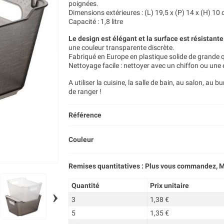
poignées.
Dimensions extérieures : (L) 19,5 x (P) 14 x (H) 10
Capacité : 1,8 litre
Le design est élégant et la surface est résistante
une couleur transparente discrète.
Fabriqué en Europe en plastique solide de grande qu
Nettoyage facile : nettoyer avec un chiffon ou un
A utiliser la cuisine, la salle de bain, au salon, a
de ranger !
Référence
Couleur
Remises quantitatives : Plus vous commandez, M
Quantité
Prix unitaire
›
3
1,38 €
5
1,35 €