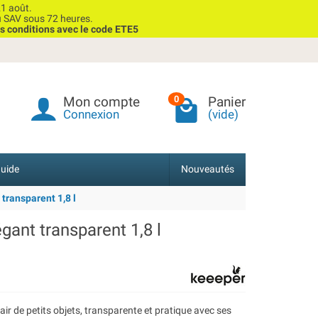
1 août.
u SAV sous 72 heures.
s conditions avec le code ETE5
Mon compte
Panier
0
Connexion
(vide)
uide
Nouveautés
transparent 1,8 l
gant transparent 1,8 l
air de petits objets, transparente et pratique avec ses