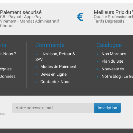
Paiement sécurisé
Meilleurs Prix du
CB - Paypal - ApplePay
Qualité Professionnel
Virement - Mandat Administratif
Tarifs Dégressifs
Chorus
ons
Commande
Catalogue
s Nous ?
Livraison, Retour &
Nos Marques
SAV
Plan du Site
Modes de Paiement
égales
Nouveautés
Devis en Ligne
 Données
Notre blog : Le G
Contactez-Nous
ous