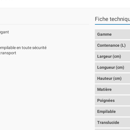
Fiche techniq
légant
Gamme
Contenance (L)
empilable en toute sécurité
 transport
Largeur (cm)
Longueur (cm)
Hauteur (cm)
Matière
Poignées
Empilable
Translucide