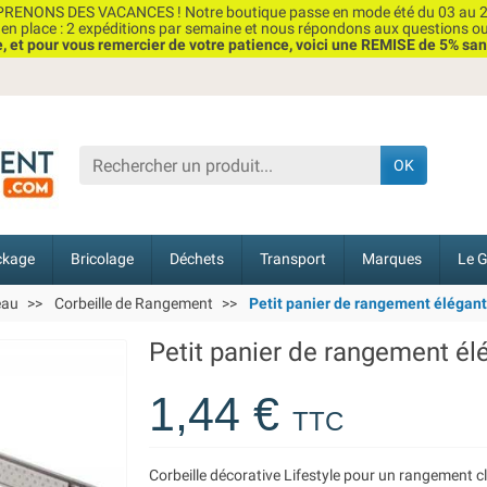
RENONS DES VACANCES ! Notre boutique passe en mode été du 03 au 2
n place : 2 expéditions par semaine et nous répondons aux questions o
et pour vous remercier de votre patience, voici une REMISE de 5% san
OK
ckage
Bricolage
Déchets
Transport
Marques
Le G
eau
Corbeille de Rangement
Petit panier de rangement élégant 
Petit panier de rangement élé
1,44 €
TTC
Corbeille décorative Lifestyle pour un rangement cl