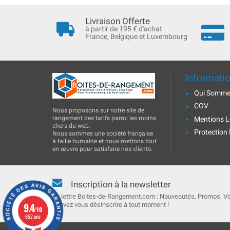
Livraison Offerte
à partir de 195 € d'achat
France, Belgique et Luxembourg
Informati
Qui Somme
CGV
Nous proposons sur notre site de
rangement des tarifs parmi les moins
Mentions L
chers du web.
Protection
Nous sommes une société française
à taille humaine et nous mettons tout
en œuvre pour satisfaire nos clients.
Inscription à la newsletter
La lettre Boites-de-Rangement.com : Nouveautés, Promos. V
9.4
pouvez vous désinscrire à tout moment !
/10
652 avis