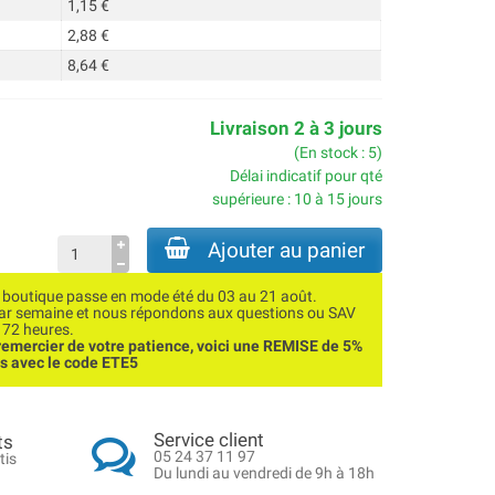
1,15 €
2,88 €
8,64 €
Livraison 2 à 3 jours
(En stock : 5)
Délai indicatif pour qté
supérieure : 10 à 15 jours
Ajouter au panier
utique passe en mode été du 03 au 21 août.
par semaine et nous répondons aux questions ou SAV
 72 heures.
emercier de votre patience, voici une REMISE de 5%
ns avec le code ETE5
Service client
ts
05 24 37 11 97
tis
Du lundi au vendredi de 9h à 18h