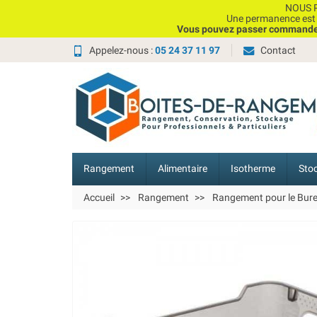
NOUS P
Une permanence est e
Vous pouvez passer commande, 
Appelez-nous :
05 24 37 11 97
Contact
Rangement
Alimentaire
Isotherme
Sto
Accueil
Rangement
Rangement pour le Bur