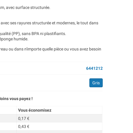
 cm, avec surface structurée.
avec ses rayures structurée et modernes, le tout dans
alité (PP), sans BPA ni plastifiants.
e éponge humide.
u bureau ou dans n'importe quelle pièce ou vous avez besoin
6441212
Gris
oins vous payez !
Vous économisez
0,17 €
0,43 €