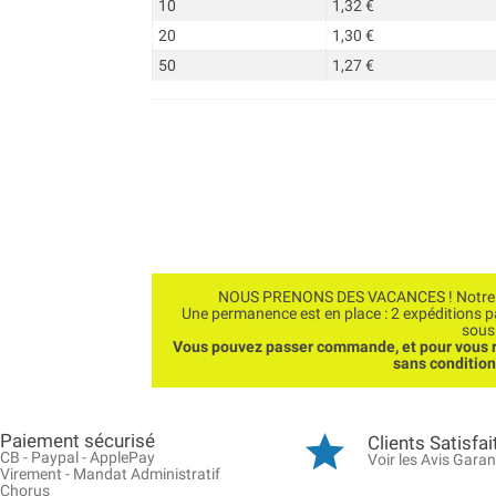
10
1,32 €
20
1,30 €
50
1,27 €
NOUS PRENONS DES VACANCES ! Notre bo
Une permanence est en place : 2 expéditions 
sous
Vous pouvez passer commande, et pour vous r
sans conditio
Paiement sécurisé
Clients Satisfai
CB - Paypal - ApplePay
Voir les Avis Garan
Virement - Mandat Administratif
Chorus