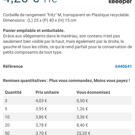
Corbeille de rangement "fritz" M, transparent en Plastique recyclable.
Dimensions : (L) 25 x (P) 40 x (H) 15 cm
Panier empilable et emboitable.
Grâce aux allégements dans le matériau, son contenu n’est pas
seulement bien visible par le haut, mais également par la droite, la
gauche et tous les côtés, ce qui le rend parfait pour la conservation de
petits composants de tout type.
Référence
6440641
Remises quantitatives : Plus vous commandez, Moins vous payez !
Quantité
Prix unitaire
Vous économisez
3
4,03 €
0,50 €
5
3,95 €
1,26 €
10
3,86 €
3,36 €
20
3,78 €
8,40 €
50
3,70 €
25,20 €