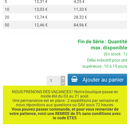
5
13,31 €
4,25 €
10
13,03 €
11,33 €
20
12,74 €
28,32 €
50
12,46 €
84,96 €
Fin de Série : Quantité
max. disponible
(En stock : 1)
Délai indicatif pour qté
supérieure : 10 à 15 jours
Ajouter au panier
NOUS PRENONS DES VACANCES ! Notre boutique passe en
mode été du 03 au 21 août.
Une permanence est en place : 2 expéditions par semaine et
nous répondons aux questions ou SAV sous 72 heures.
Vous pouvez passer commande, et pour vous remercier de
votre patience, voici une REMISE de 5% sans conditions avec
le code ETE5