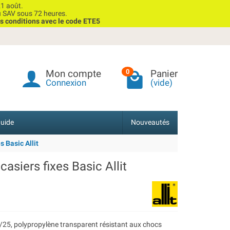
1 août.
u SAV sous 72 heures.
s conditions avec le code ETE5
Mon compte
Panier
0
Connexion
(vide)
uide
Nouveautés
 Basic Allit
asiers fixes Basic Allit
37/25, polypropylène transparent résistant aux chocs