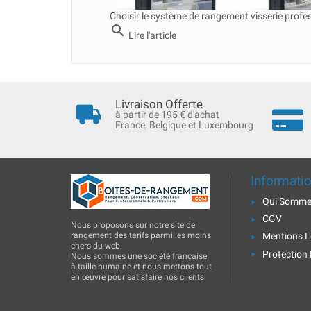
Choisir le système de rangement visserie profe
search
Lire l'article
Livraison Offerte
à partir de 195 € d'achat
France, Belgique et Luxembourg
Informati
Qui Somme
CGV
Nous proposons sur notre site de
rangement des tarifs parmi les moins
Mentions L
chers du web.
Protection
Nous sommes une société française
à taille humaine et nous mettons tout
en œuvre pour satisfaire nos clients.