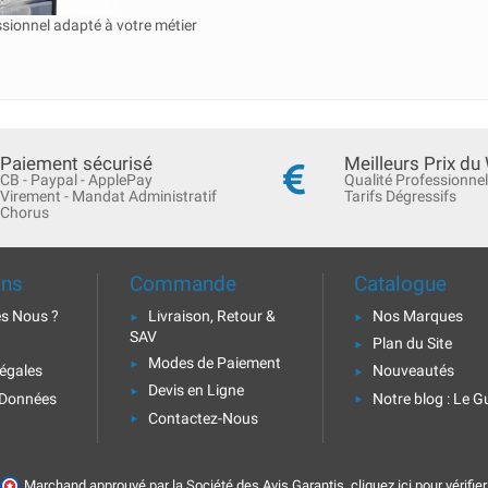
ssionnel adapté à votre métier
Paiement sécurisé
Meilleurs Prix du
CB - Paypal - ApplePay
Qualité Professionnel
Virement - Mandat Administratif
Tarifs Dégressifs
Chorus
ons
Commande
Catalogue
s Nous ?
Livraison, Retour &
Nos Marques
SAV
Plan du Site
Modes de Paiement
égales
Nouveautés
Devis en Ligne
 Données
Notre blog : Le G
Contactez-Nous
Marchand approuvé par la Société des Avis Garantis,
cliquez ici pour vérifier