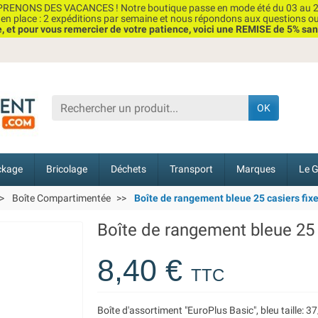
RENONS DES VACANCES ! Notre boutique passe en mode été du 03 au 2
n place : 2 expéditions par semaine et nous répondons aux questions o
et pour vous remercier de votre patience, voici une REMISE de 5% san
OK
ckage
Bricolage
Déchets
Transport
Marques
Le G
Boîte Compartimentée
Boîte de rangement bleue 25 casiers fixes
Boîte de rangement bleue 25 c
8,40 €
TTC
Boîte d'assortiment "EuroPlus Basic", bleu taille: 