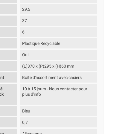
29,5
37
6
Plastique Recyclable
Oui
(L)370 x (P)295 x (H)60 mm
nt
Boîte d'assortiment avec casiers
té
10 à 15 jours - Nous contacter pour
ck
plus d'info
Bleu
0,7
on
Allemagne