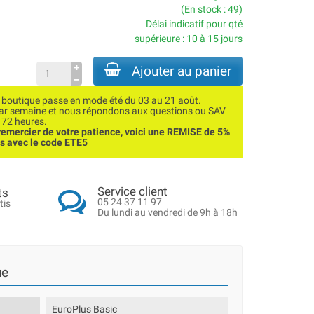
(En stock : 49)
Délai indicatif pour qté
supérieure : 10 à 15 jours
Ajouter au panier
utique passe en mode été du 03 au 21 août.
par semaine et nous répondons aux questions ou SAV
 72 heures.
emercier de votre patience, voici une REMISE de 5%
ns avec le code ETE5
Service client
ts
05 24 37 11 97
tis
Du lundi au vendredi de 9h à 18h
ue
EuroPlus Basic