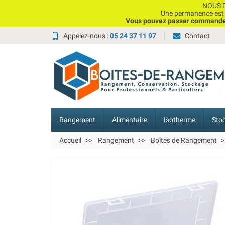
NOUS P
Une permanence est e
Vous pouvez passer commande, 
Appelez-nous :
05 24 37 11 97
Contact
Rangement
Alimentaire
Isotherme
Sto
Accueil
Rangement
Boîtes de Rangement