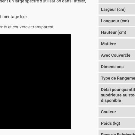
nt un large spectre d'utilisation dans l'atelier,
Largeur (cm)
timentage fixe.
Longueur (cm)
nts et couvercle transparent.
Hauteur (cm)
Matière
Avec Couvercle
Dimensions
Type de Rangeme
Délai pour quanti
supérieure au sto
disponible
Couleur
Poids (kg)
Pays de Fabricati