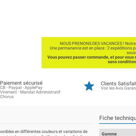
NOUS PRENONS DES VACANCES ! Notre bo
Une permanence est en place : 2 expéditions 
sous
Vous pouvez passer commande, et pour vous r
sans conditio
Paiement sécurisé
Clients Satisfai
CB - Paypal - ApplePay
Voir les Avis Garan
Virement - Mandat Administratif
Chorus
Fiche techniq
nibles en différentes couleurs et variations de
Gamme