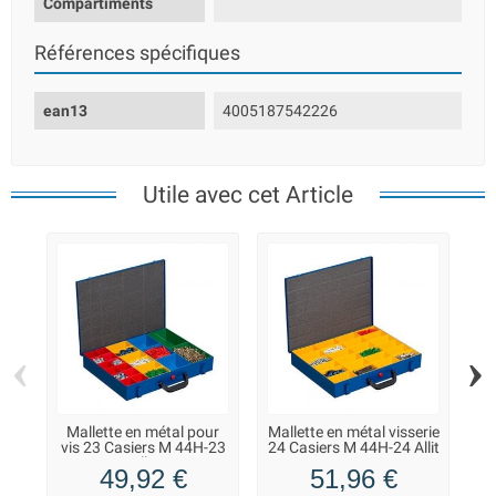
Compartiments
Références spécifiques
ean13
4005187542226
Utile avec cet Article
‹
›
Mallette en métal pour
Mallette en métal visserie
Ma
vis 23 Casiers M 44H-23
24 Casiers M 44H-24 Allit
Allit
49,92 €
51,96 €