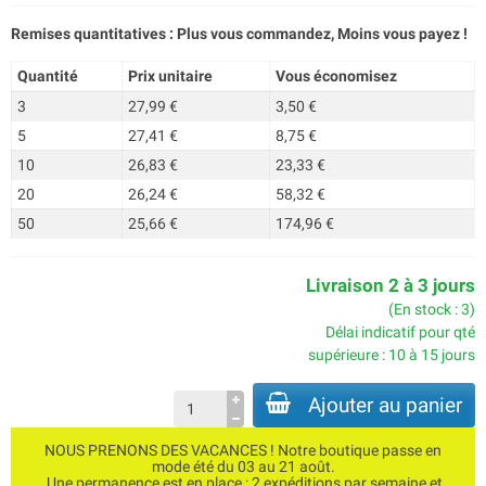
Remises quantitatives : Plus vous commandez, Moins vous payez !
Quantité
Prix unitaire
Vous économisez
3
27,99 €
3,50 €
5
27,41 €
8,75 €
10
26,83 €
23,33 €
20
26,24 €
58,32 €
50
25,66 €
174,96 €
Livraison 2 à 3 jours
(En stock : 3)
Délai indicatif pour qté
supérieure : 10 à 15 jours
Ajouter au panier
NOUS PRENONS DES VACANCES ! Notre boutique passe en
mode été du 03 au 21 août.
Une permanence est en place : 2 expéditions par semaine et