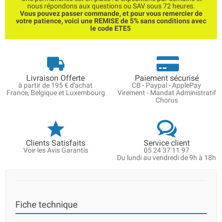
nous répondons aux questions ou SAV sous 72 heures.
Vous pouvez passer commande, et pour vous remercier de
votre patience, voici une REMISE de 5% sans conditions avec
le code ETE5
Livraison Offerte
Paiement sécurisé
à partir de 195 € d'achat
CB - Paypal - ApplePay
France, Belgique et Luxembourg
Virement - Mandat Administratif
Chorus
Clients Satisfaits
Service client
Voir les Avis Garantis
05 24 37 11 97
Du lundi au vendredi de 9h à 18h
Fiche technique