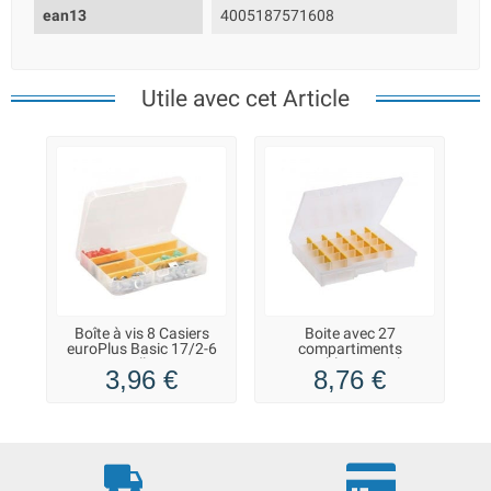
ean13
4005187571608
Utile avec cet Article
Boîte à vis 8 Casiers
Boite avec 27
euroPlus Basic 17/2-6
compartiments
Allit
amovibles euroPlus
3,96 €
8,76 €
Basic 37/7-20 Allit