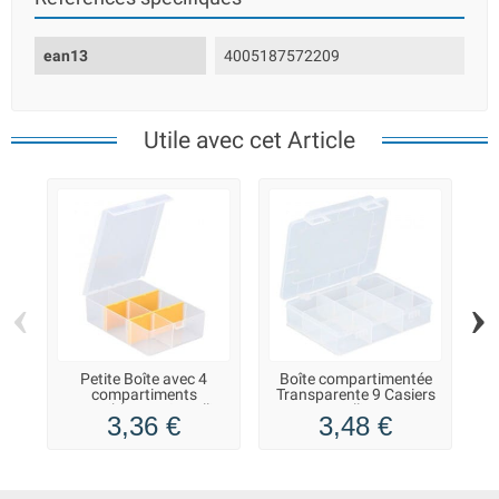
ean13
4005187572209
Utile avec cet Article
‹
›
Petite Boîte avec 4
Boîte compartimentée
compartiments
Transparente 9 Casiers
amovibles 11/2-4 Allit
Allit
Eu
3,36 €
3,48 €