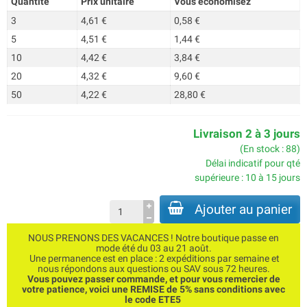
Quantité
Prix unitaire
Vous économisez
3
4,61 €
0,58 €
5
4,51 €
1,44 €
10
4,42 €
3,84 €
20
4,32 €
9,60 €
50
4,22 €
28,80 €
Livraison 2 à 3 jours
(En stock : 88)
Délai indicatif pour qté
supérieure : 10 à 15 jours
Ajouter au panier
NOUS PRENONS DES VACANCES ! Notre boutique passe en
mode été du 03 au 21 août.
Une permanence est en place : 2 expéditions par semaine et
nous répondons aux questions ou SAV sous 72 heures.
Vous pouvez passer commande, et pour vous remercier de
votre patience, voici une REMISE de 5% sans conditions avec
le code ETE5