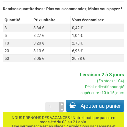
Remises quantitatives : Plus vous commandez, Moins vous payez !
Quantité
Prix unitaire
Vous économisez
3
3,34 €
0,42 €
5
3,27 €
1,04 €
10
3,20 €
2,78 €
20
3,13 €
6,96 €
50
3,06 €
20,88 €
Livraison 2 à 3 jours
(En stock : 104)
Délai indicatif pour qté
supérieure : 10 à 15 jours
Ajouter au panier
NOUS PRENONS DES VACANCES ! Notre boutique passe en
mode été du 03 au 21 août.
Une permanence est en place : 2 expéditions par semaine et