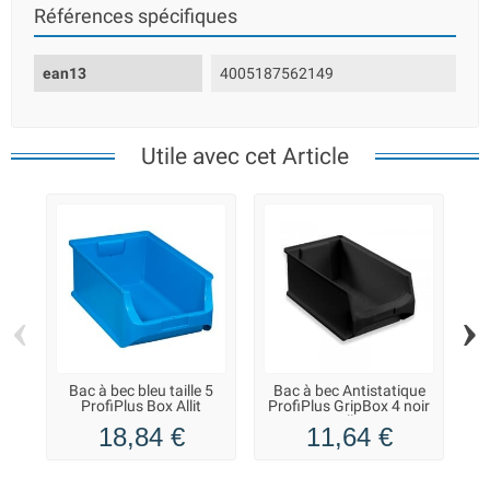
Références spécifiques
ean13
4005187562149
Utile avec cet Article
‹
›
Bac à bec bleu taille 5
Bac à bec Antistatique
Ba
ProfiPlus Box Allit
ProfiPlus GripBox 4 noir
Allit
18,84 €
11,64 €