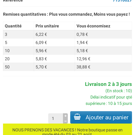
Référence
71510027
Remises quantitatives : Plus vous commandez, Moins vous payez !
Quantité
Prix unitaire
Vous économisez
3
6,22 €
0,78 €
5
6,09 €
1,94 €
10
5,96 €
5,18 €
20
5,83 €
12,96 €
50
5,70 €
38,88 €
Livraison 2 à 3 jours
(En stock : 10)
Délai indicatif pour qté
supérieure : 10 à 15 jours
Ajouter au panier
NOUS PRENONS DES VACANCES ! Notre boutique passe en
mode été du 03 au 21 août.