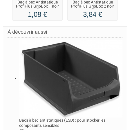
Bac à bec Antistatique
Bac à bec Antistatique
B
ProfiPlus GripBox 1 noir
ProfiPlus GripBox 2 noir
Pr
Allit
Allit
1,08 €
3,84 €
À découvrir aussi
Bacs à bec antistatiques (ESD) : pour stocker les
composants sensibles