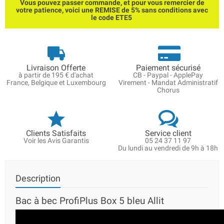
Vous pouvez passer commande, et pour vous remercier de
votre patience, voici une REMISE de 5% sans conditions avec
le code ETE5
Livraison Offerte
Paiement sécurisé
à partir de 195 € d'achat
CB - Paypal - ApplePay
France, Belgique et Luxembourg
Virement - Mandat Administratif
Chorus
Clients Satisfaits
Service client
Voir les Avis Garantis
05 24 37 11 97
Du lundi au vendredi de 9h à 18h
Description
Bac à bec ProfiPlus Box 5 bleu Allit