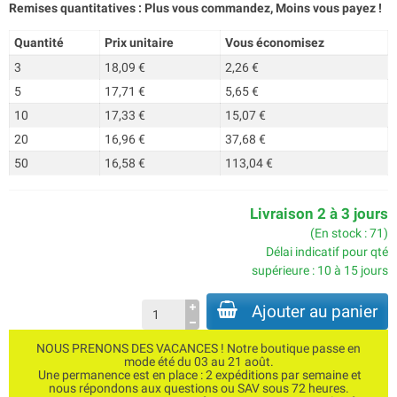
Remises quantitatives : Plus vous commandez, Moins vous payez !
Quantité
Prix unitaire
Vous économisez
3
18,09 €
2,26 €
5
17,71 €
5,65 €
10
17,33 €
15,07 €
20
16,96 €
37,68 €
50
16,58 €
113,04 €
Livraison 2 à 3 jours
(En stock : 71)
Délai indicatif pour qté
supérieure : 10 à 15 jours
Ajouter au panier
NOUS PRENONS DES VACANCES ! Notre boutique passe en
mode été du 03 au 21 août.
Une permanence est en place : 2 expéditions par semaine et
nous répondons aux questions ou SAV sous 72 heures.