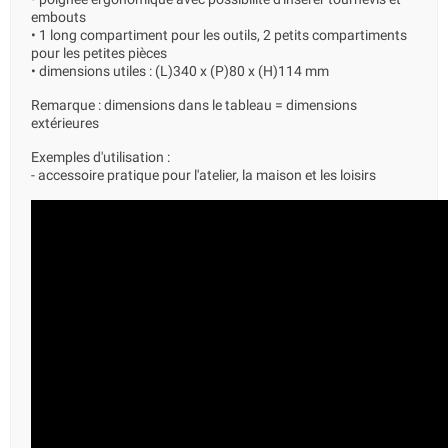
embouts
• 1 long compartiment pour les outils, 2 petits compartiments
pour les petites pièces
• dimensions utiles : (L)340 x (P)80 x (H)114 mm
Remarque : dimensions dans le tableau = dimensions
extérieures
Exemples d'utilisation :
- accessoire pratique pour l'atelier, la maison et les loisirs