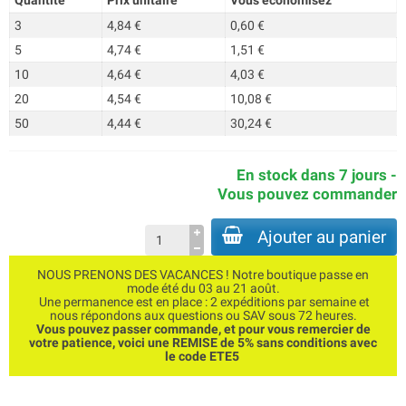
Quantité
Prix unitaire
Vous économisez
3
4,84 €
0,60 €
5
4,74 €
1,51 €
10
4,64 €
4,03 €
20
4,54 €
10,08 €
50
4,44 €
30,24 €
En stock dans 7 jours -
Vous pouvez commander
Ajouter au panier
NOUS PRENONS DES VACANCES ! Notre boutique passe en
mode été du 03 au 21 août.
Une permanence est en place : 2 expéditions par semaine et
nous répondons aux questions ou SAV sous 72 heures.
Vous pouvez passer commande, et pour vous remercier de
votre patience, voici une REMISE de 5% sans conditions avec
le code ETE5