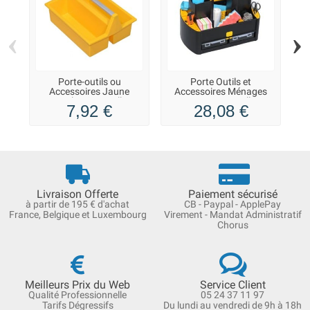
‹
›
Porte-outils ou
Porte Outils et
Accessoires Jaune
Accessoires Ménages
P
McPlus Carry Allit
avec casiers Allit
7,92 €
28,08 €
Livraison Offerte
Paiement sécurisé
à partir de 195 € d'achat
CB - Paypal - ApplePay
France, Belgique et Luxembourg
Virement - Mandat Administratif
Chorus
Meilleurs Prix du Web
Service Client
Qualité Professionnelle
05 24 37 11 97
Tarifs Dégressifs
Du lundi au vendredi de 9h à 18h