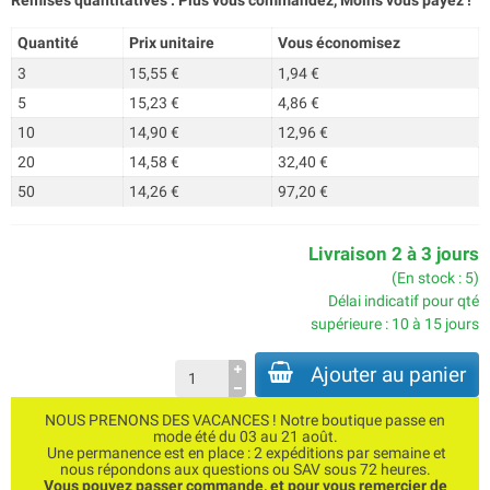
Remises quantitatives : Plus vous commandez, Moins vous payez !
Quantité
Prix unitaire
Vous économisez
3
15,55 €
1,94 €
5
15,23 €
4,86 €
10
14,90 €
12,96 €
20
14,58 €
32,40 €
50
14,26 €
97,20 €
Livraison 2 à 3 jours
(En stock : 5)
Délai indicatif pour qté
supérieure : 10 à 15 jours
Ajouter au panier
NOUS PRENONS DES VACANCES ! Notre boutique passe en
mode été du 03 au 21 août.
Une permanence est en place : 2 expéditions par semaine et
nous répondons aux questions ou SAV sous 72 heures.
Vous pouvez passer commande, et pour vous remercier de