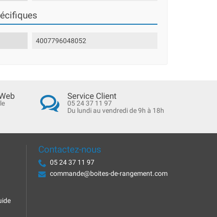
écifiques
4007796048052
 Web
Service Client
le
05 24 37 11 97
Du lundi au vendredi de 9h à 18h
Contactez-nous
05 24 37 11 97
commande@boites-de-rangement.com
uide