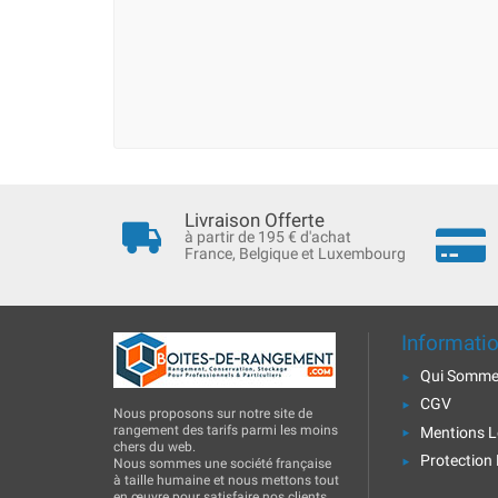
Livraison Offerte
à partir de 195 € d'achat
France, Belgique et Luxembourg
Informati
Qui Somme
CGV
Nous proposons sur notre site de
rangement des tarifs parmi les moins
Mentions L
chers du web.
Protection
Nous sommes une société française
à taille humaine et nous mettons tout
en œuvre pour satisfaire nos clients.