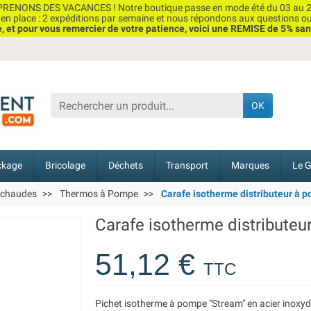
RENONS DES VACANCES ! Notre boutique passe en mode été du 03 au 2
n place : 2 expéditions par semaine et nous répondons aux questions o
et pour vous remercier de votre patience, voici une REMISE de 5% san
OK
ckage
Bricolage
Déchets
Transport
Marques
Le G
 chaudes
Thermos à Pompe
Carafe isotherme distributeur à po
Carafe isotherme distributeur
51,12 €
TTC
Pichet isotherme à pompe "Stream" en acier inoxy