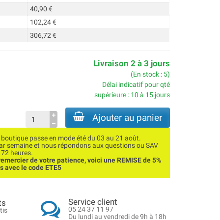
40,90 €
102,24 €
306,72 €
Livraison 2 à 3 jours
(En stock : 5)
Délai indicatif pour qté
supérieure : 10 à 15 jours
Ajouter au panier
utique passe en mode été du 03 au 21 août.
par semaine et nous répondons aux questions ou SAV
 72 heures.
emercier de votre patience, voici une REMISE de 5%
ns avec le code ETE5
Service client
ts
05 24 37 11 97
tis
Du lundi au vendredi de 9h à 18h