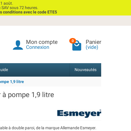
1 août.
u SAV sous 72 heures.
s conditions avec le code ETE5
Mon compte
Panier
0
Connexion
(vide)
uide
Nouveautés
mpe 1,9 litre
 à pompe 1,9 litre
dable à double paroi, de la marque Allemande Esmeyer.