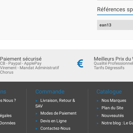
Références sp
ean13
Paiement sécurisé
Meilleurs Prix du
CB - Paypal - ApplePay
Qualité Professionnel
Virement - Mandat Administratif
Tarifs Dégressifs
Chorus
ons
Commande
Catalogue
s Nous ?
Livraison, Retour &
Nos Marques
SAV
Plan du Site
Modes de Paiement
égales
Nouveautés
Devis en Ligne
 Données
Notre blog : Le G
Contactez-Nous