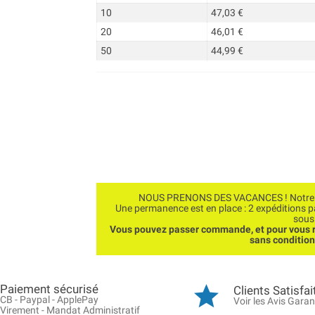
10
47,03 €
20
46,01 €
50
44,99 €
NOUS PRENONS DES VACANCES ! Notre bo
Une permanence est en place : 2 expéditions 
sous
Vous pouvez passer commande, et pour vous r
sans conditio
Paiement sécurisé
Clients Satisfai
CB - Paypal - ApplePay
Voir les Avis Garan
Virement - Mandat Administratif