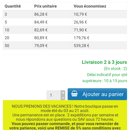
Quantité
Prix unitaire
Vous économisez
3
86,28 €
10,79 €
5
84,49 €
26,96 €
10
82,69 €
71,90 €
20
80,89 €
179,76 €
50
79,09 €
539,28 €
Livraison 2 à 3 jours
(En stock : 2)
Délai indicatif pour qté
supérieure : 10 à 15 jours
Ajouter au panier
NOUS PRENONS DES VACANCES ! Notre boutique passe en
mode été du 03 au 21 août.
Une permanence est en place : 2 expéditions par semaine et
nous répondons aux questions ou SAV sous 72 heures.
Vous pouvez passer commande, et pour vous remercier de
votre patience, voici une REMISE de 5% sans conditions avec