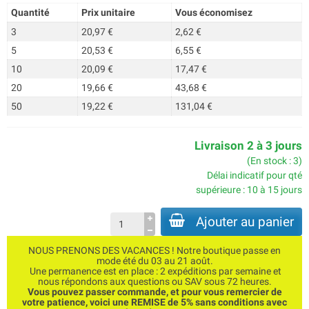
Quantité
Prix unitaire
Vous économisez
3
20,97 €
2,62 €
5
20,53 €
6,55 €
10
20,09 €
17,47 €
20
19,66 €
43,68 €
50
19,22 €
131,04 €
Livraison 2 à 3 jours
(En stock : 3)
Délai indicatif pour qté
supérieure : 10 à 15 jours
Ajouter au panier
NOUS PRENONS DES VACANCES ! Notre boutique passe en
mode été du 03 au 21 août.
Une permanence est en place : 2 expéditions par semaine et
nous répondons aux questions ou SAV sous 72 heures.
Vous pouvez passer commande, et pour vous remercier de
votre patience, voici une REMISE de 5% sans conditions avec