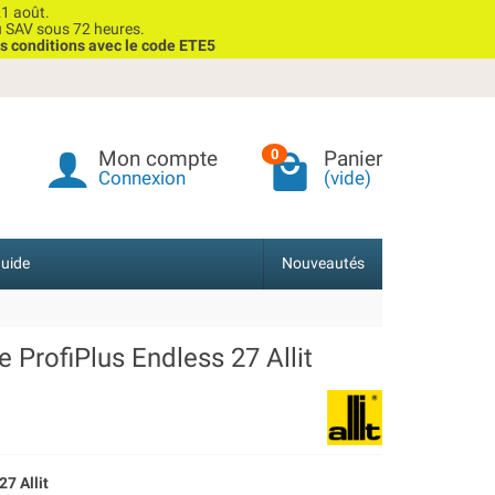
1 août.
u SAV sous 72 heures.
s conditions avec le code ETE5
Mon compte
Panier
0
Connexion
(vide)
uide
Nouveautés
 ProfiPlus Endless 27 Allit
7 Allit