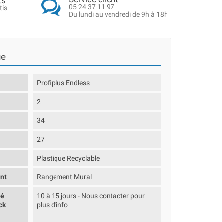
ts
05 24 37 11 97
tis
Du lundi au vendredi de 9h à 18h
ue
Profiplus Endless
2
34
27
Plastique Recyclable
nt
Rangement Mural
té
10 à 15 jours - Nous contacter pour
ck
plus d'info