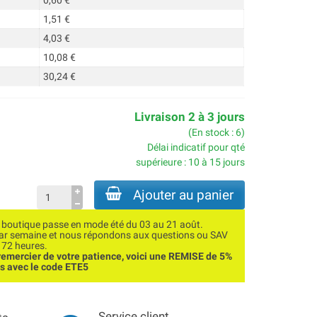
0,60 €
1,51 €
4,03 €
10,08 €
30,24 €
Livraison 2 à 3 jours
(En stock : 6)
Délai indicatif pour qté
supérieure : 10 à 15 jours
Ajouter au panier
utique passe en mode été du 03 au 21 août.
par semaine et nous répondons aux questions ou SAV
 72 heures.
emercier de votre patience, voici une REMISE de 5%
ns avec le code ETE5
Service client