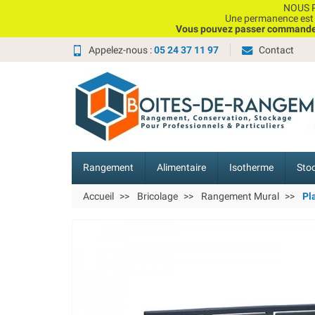
NOUS P
Une permanence est e
Vous pouvez passer commande, 
Appelez-nous :
05 24 37 11 97
Contact
Rangement
Alimentaire
Isotherme
Sto
Accueil
Bricolage
Rangement Mural
Pl