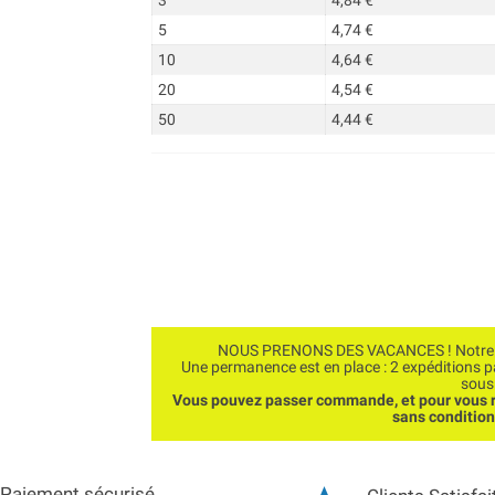
3
4,84 €
5
4,74 €
10
4,64 €
20
4,54 €
50
4,44 €
NOUS PRENONS DES VACANCES ! Notre bo
Une permanence est en place : 2 expéditions 
sous
Vous pouvez passer commande, et pour vous r
sans conditio
Paiement sécurisé