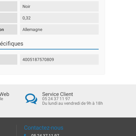
Noir
0,32
on
Allemagne
écifiques
4005187570809
 Web
Service Client
le
05 24 37 11 97
Du lundi au vendredi de 9h à 18h
Contactez-nous
05 24 37 11 97