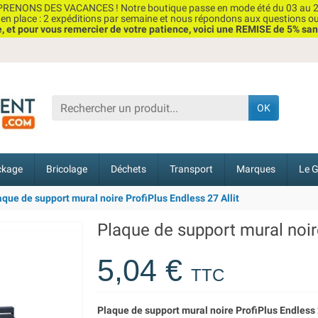
RENONS DES VACANCES ! Notre boutique passe en mode été du 03 au 2
n place : 2 expéditions par semaine et nous répondons aux questions o
et pour vous remercier de votre patience, voici une REMISE de 5% san
OK
ckage
Bricolage
Déchets
Transport
Marques
Le G
aque de support mural noire ProfiPlus Endless 27 Allit
Plaque de support mural noire
5,04 €
TTC
Plaque de support mural noire ProfiPlus Endless 2