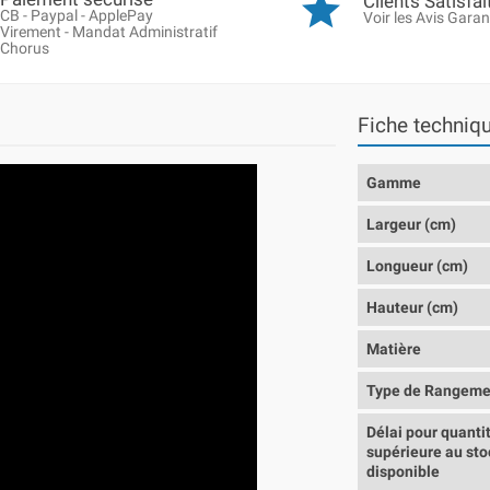
Clients Satisfai
CB - Paypal - ApplePay
Voir les Avis Garan
Virement - Mandat Administratif
Chorus
Fiche techniq
Gamme
Largeur (cm)
Longueur (cm)
Hauteur (cm)
Matière
Type de Rangeme
Délai pour quanti
supérieure au sto
disponible