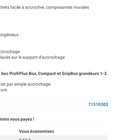
ochets facile à accrocher, composantes murales
ingénieux :
'accrochage
 placés sur le support d'accrochage
bec ProfiPlus Box, Compact et GripBox grandeurs 1-3.
 fait par simple accrochage.
ture.
71510303
oins vous payez !
Vous économisez