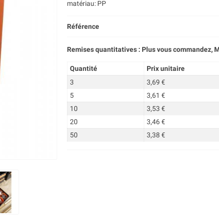
matériau: PP
Référence
Remises quantitatives : Plus vous commandez, M
Quantité
Prix unitaire
3
3,69 €
5
3,61 €
10
3,53 €
20
3,46 €
50
3,38 €