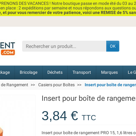
RENONS DES VACANCES ! Notre boutique passe en mode été du 03 au 2
n place : 2 expéditions par semaine et nous répondons aux questions o
et pour vous remercier de votre patience, voici une REMISE de 5% san
OK
ckage
Bricolage
Déchets
Transport
Marques
Le G
s de Rangement
Casiers pour Boîtes
Insert pour boîte de range
Insert pour boîte de rangemen
3,84 €
TTC
Insert pour boîte de rangement PRO 15, 1,6 litres