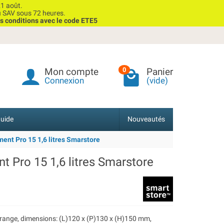
1 août.
u SAV sous 72 heures.
s conditions avec le code ETE5
Mon compte
Panier
0
Connexion
(vide)
uide
Nouveautés
ment Pro 15 1,6 litres Smarstore
t Pro 15 1,6 litres Smarstore
 orange, dimensions: (L)120 x (P)130 x (H)150 mm,