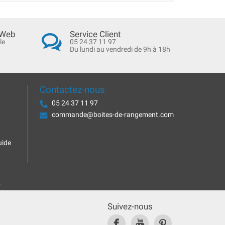
 Web
Service Client
le
05 24 37 11 97
Du lundi au vendredi de 9h à 18h
Contactez-nous
05 24 37 11 97
commande@boites-de-rangement.com
uide
.
Suivez-nous