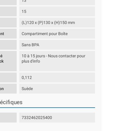
13
15
(L)120 x (P)130 x (H)150 mm
nt
Compartiment pour Boîte
Sans BPA
té
10 à 15 jours - Nous contacter pour
ck
plus d'info
0,112
on
Suède
écifiques
7332462025400