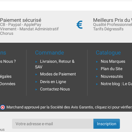
Paiement sécurisé
Meilleurs Prix du
CB - Paypal - ApplePay
Qualité Professionnel
Virement - Mandat Administratif
Tarifs Dégressifs
Chorus
ons
Commande
Catalogue
s Nous ?
Livraison, Retour &
Nos Marques
SAV
Plan du Site
Modes de Paiement
égales
Nouveautés
Devis en Ligne
 Données
Notre blog : Le G
Contactez-Nous
Marchand approuvé par la Société des Avis Garantis,
cliquez ici pour vérifier
ous