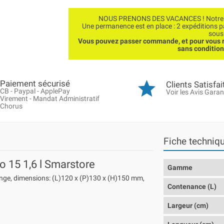
NOUS PRENONS DES VACANCES ! Notre bo
Une permanence est en place : 2 expéditions 
sous
Vous pouvez passer commande, et pour vous r
sans conditio
Paiement sécurisé
Clients Satisfai
CB - Paypal - ApplePay
Voir les Avis Garan
Virement - Mandat Administratif
Chorus
Fiche techniq
o 15 1,6 l Smarstore
Gamme
range, dimensions: (L)120 x (P)130 x (H)150 mm,
Contenance (L)
Largeur (cm)