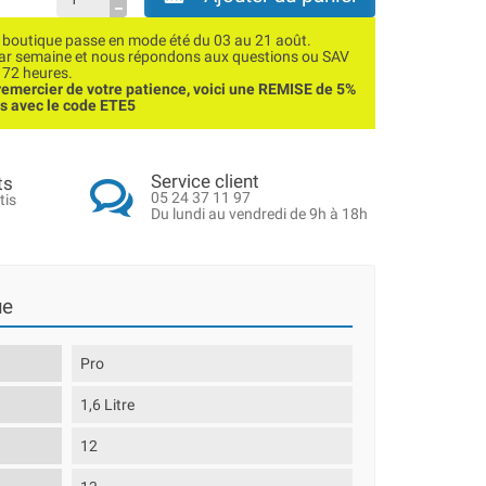
utique passe en mode été du 03 au 21 août.
par semaine et nous répondons aux questions ou SAV
 72 heures.
emercier de votre patience, voici une REMISE de 5%
ns avec le code ETE5
Service client
ts
05 24 37 11 97
tis
Du lundi au vendredi de 9h à 18h
ue
Pro
1,6 Litre
12