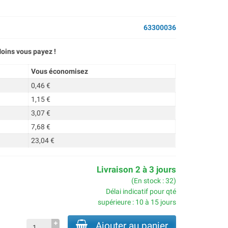
63300036
oins vous payez !
Vous économisez
0,46 €
1,15 €
3,07 €
7,68 €
23,04 €
Livraison 2 à 3 jours
(En stock : 32)
Délai indicatif pour qté
supérieure : 10 à 15 jours
Ajouter au panier