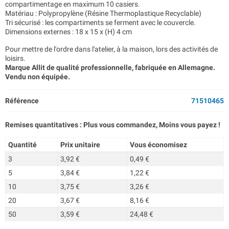
compartimentage en maximum 10 casiers.
Matériau : Polypropylène (Résine Thermoplastique Recyclable)
Tri sécurisé : les compartiments se ferment avec le couvercle.
Dimensions externes : 18 x 15 x (H) 4 cm
Pour mettre de l'ordre dans l'atelier, à la maison, lors des activités de
loisirs.
Marque Allit de qualité professionnelle, fabriquée en Allemagne.
Vendu non équipée.
Référence
71510465
Remises quantitatives : Plus vous commandez, Moins vous payez !
Quantité
Prix unitaire
Vous économisez
3
3,92 €
0,49 €
5
3,84 €
1,22 €
10
3,75 €
3,26 €
20
3,67 €
8,16 €
50
3,59 €
24,48 €