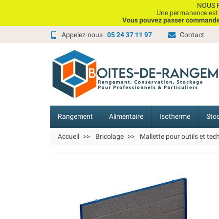
NOUS P
Une permanence est e
Vous pouvez passer commande, 
Appelez-nous :
05 24 37 11 97
Contact
Rangement
Alimentaire
Isotherme
Sto
Accueil
Bricolage
Mallette pour outils et tec