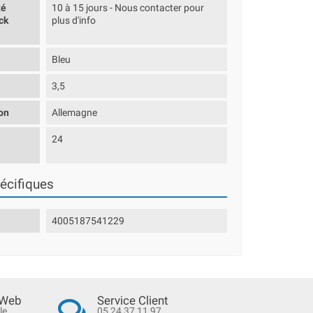
té
10 à 15 jours - Nous contacter pour
ck
plus d'info
Bleu
3,5
on
Allemagne
24
écifiques
4005187541229
 Web
Service Client
le
05 24 37 11 97