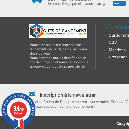
France, Belgique et Luxembourg
Informati
Qui Somme
CGV
Nous proposons sur notre site de
rangement des tarifs parmi les moins
Mentions L
chers du web.
Protection
Nous sommes une société française
à taille humaine et nous mettons tout
en œuvre pour satisfaire nos clients.
Inscription à la newsletter
La lettre Boites-de-Rangement.com : Nouveautés, Promos. V
9.4
pouvez vous désinscrire à tout moment !
/10
652 avis
Copyri