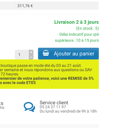
311,76 €
Livraison 2 à 3 jours
(En stock : 5)
Délai indicatif pour qté
supérieure : 10 à 15 jours
Ajouter au panier
utique passe en mode été du 03 au 21 août.
par semaine et nous répondons aux questions ou SAV
 72 heures.
emercier de votre patience, voici une REMISE de 5%
ns avec le code ETE5
Service client
ts
05 24 37 11 97
tis
Du lundi au vendredi de 9h à 18h