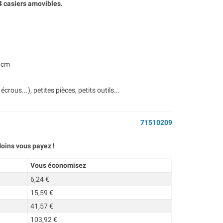
4 casiers amovibles.
5 cm
crous...), petites pièces, petits outils...
71510209
oins vous payez !
Vous économisez
6,24 €
15,59 €
41,57 €
103,92 €