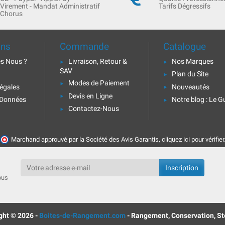
Virement - Mandat Administratif
Tarifs Dégressifs
Chorus
ons
Commande
Catalogue
s Nous ?
Livraison, Retour &
Nos Marques
SAV
Plan du Site
Modes de Paiement
égales
Nouveautés
Devis en Ligne
 Données
Notre blog : Le G
Contactez-Nous
Marchand approuvé par la Société des Avis Garantis,
cliquez ici pour vérifier
ous
ght © 2026 -
Boites-de-Rangement.com
- Rangement, Conservation, S