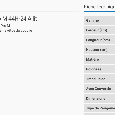
Fiche techniq
o M 44H-24 Allit
Gamme
s Pro M
Largeur (cm)
ier revêtue de poudre
Longueur (cm)
Hauteur (cm)
Matière
Poignées
Translucide
Avec Couvercle
Dimensions
Type de Rangeme