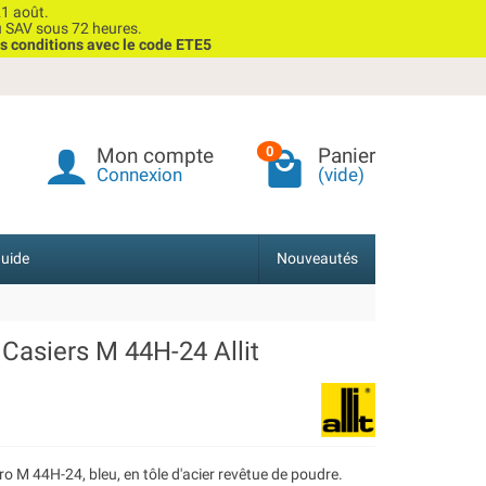
1 août.
u SAV sous 72 heures.
s conditions avec le code ETE5
Mon compte
Panier
0
Connexion
(vide)
uide
Nouveautés
 Casiers M 44H-24 Allit
o M 44H-24, bleu, en tôle d'acier revêtue de poudre.