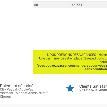
50
45,72 €
NOUS PRENONS DES VACANCES ! Notre bo
Une permanence est en place : 2 expéditions 
sous
Vous pouvez passer commande, et pour vous r
sans conditio
Paiement sécurisé
Clients Satisfai
CB - Paypal - ApplePay
Voir les Avis Garan
Virement - Mandat Administratif
Chorus