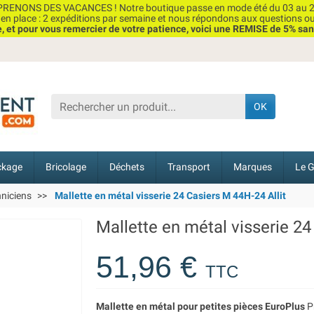
RENONS DES VACANCES ! Notre boutique passe en mode été du 03 au 2
n place : 2 expéditions par semaine et nous répondons aux questions o
et pour vous remercier de votre patience, voici une REMISE de 5% san
OK
ckage
Bricolage
Déchets
Transport
Marques
Le G
hniciens
Mallette en métal visserie 24 Casiers M 44H-24 Allit
Mallette en métal visserie 24
51,96 €
TTC
Mallette en métal pour petites pièces EuroPlus
Pr