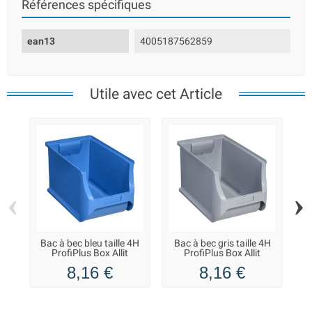
Références spécifiques
ean13
4005187562859
Utile avec cet Article
‹
›
Bac à bec bleu taille 4H
Bac à bec gris taille 4H
Ba
ProfiPlus Box Allit
ProfiPlus Box Allit
8,16 €
8,16 €