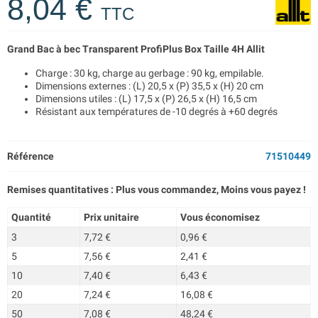
8,04 €
TTC
Grand Bac à bec Transparent ProfiPlus Box Taille 4H Allit
Charge : 30 kg, charge au gerbage : 90 kg, empilable.
Dimensions externes : (L) 20,5 x (P) 35,5 x (H) 20 cm
Dimensions utiles : (L) 17,5 x (P) 26,5 x (H) 16,5 cm
Résistant aux températures de -10 degrés à +60 degrés
Référence
71510449
Remises quantitatives : Plus vous commandez, Moins vous payez !
Quantité
Prix unitaire
Vous économisez
3
7,72 €
0,96 €
5
7,56 €
2,41 €
10
7,40 €
6,43 €
20
7,24 €
16,08 €
50
7,08 €
48,24 €