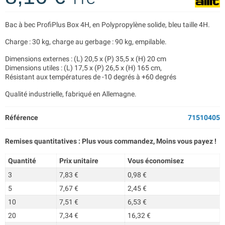
Bac à bec ProfiPlus Box 4H, en Polypropylène solide, bleu taille 4H.
Charge : 30 kg, charge au gerbage : 90 kg, empilable.
Dimensions externes : (L) 20,5 x (P) 35,5 x (H) 20 cm
Dimensions utiles : (L) 17,5 x (P) 26,5 x (H) 165 cm,
Résistant aux températures de -10 degrés à +60 degrés
Qualité industrielle, fabriqué en Allemagne.
Référence
71510405
Remises quantitatives : Plus vous commandez, Moins vous payez !
Quantité
Prix unitaire
Vous économisez
3
7,83 €
0,98 €
5
7,67 €
2,45 €
10
7,51 €
6,53 €
20
7,34 €
16,32 €