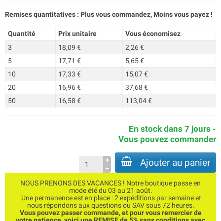
Remises quantitatives : Plus vous commandez, Moins vous payez !
Quantité
Prix unitaire
Vous économisez
3
18,09 €
2,26 €
5
17,71 €
5,65 €
10
17,33 €
15,07 €
20
16,96 €
37,68 €
50
16,58 €
113,04 €
En stock dans 7 jours -
Vous pouvez commander
Ajouter au panier
NOUS PRENONS DES VACANCES ! Notre boutique passe en
mode été du 03 au 21 août.
Une permanence est en place : 2 expéditions par semaine et
nous répondons aux questions ou SAV sous 72 heures.
Vous pouvez passer commande, et pour vous remercier de
votre patience, voici une REMISE de 5% sans conditions avec