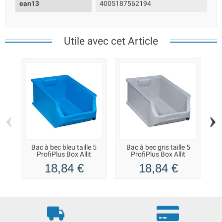
ean13
4005187562194
Utile avec cet Article
‹
›
Bac à bec bleu taille 5
Bac à bec gris taille 5
B
ProfiPlus Box Allit
ProfiPlus Box Allit
18,84 €
18,84 €