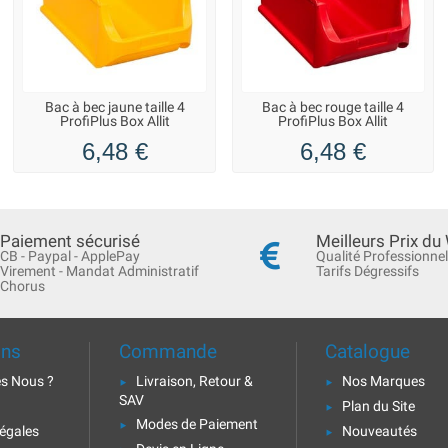
Bac à bec jaune taille 4
Bac à bec rouge taille 4
ProfiPlus Box Allit
ProfiPlus Box Allit
6,48 €
6,48 €
Paiement sécurisé
Meilleurs Prix du
CB - Paypal - ApplePay
Qualité Professionnel
Virement - Mandat Administratif
Tarifs Dégressifs
Chorus
ons
Commande
Catalogue
s Nous ?
Livraison, Retour &
Nos Marques
SAV
Plan du Site
Modes de Paiement
égales
Nouveautés