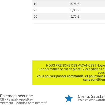
10
5,96 €
20
5,83 €
50
5,70 €
NOUS PRENONS DES VACANCES ! Notre bo
Une permanence est en place : 2 expéditions 
sous
Vous pouvez passer commande, et pour vous r
sans conditio
Paiement sécurisé
Clients Satisfai
CB - Paypal - ApplePay
Voir les Avis Garan
Virement - Mandat Administratif