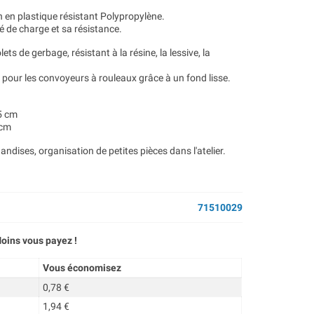
n en plastique résistant Polypropylène.
é de charge et sa résistance.
ts de gerbage, résistant à la résine, la lessive, la
 pour les convoyeurs à rouleaux grâce à un fond lisse.
15 cm
 cm
dises, organisation de petites pièces dans l'atelier.
71510029
oins vous payez !
Vous économisez
0,78 €
1,94 €