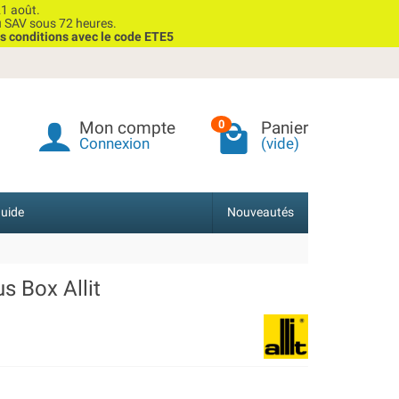
1 août.
u SAV sous 72 heures.
s conditions avec le code ETE5
Mon compte
Panier
0
Connexion
(vide)
uide
Nouveautés
us Box Allit