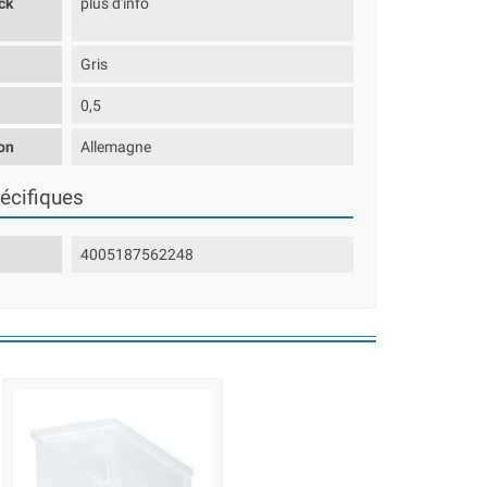
ck
plus d'info
Gris
0,5
on
Allemagne
écifiques
4005187562248