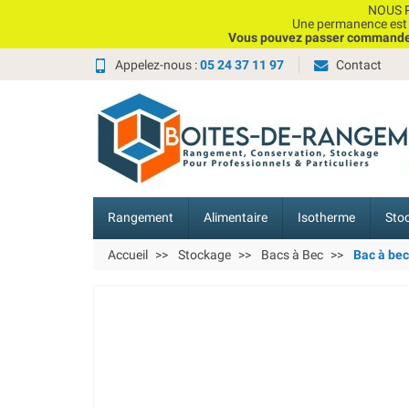
NOUS P
Une permanence est e
Vous pouvez passer commande, 
Appelez-nous :
05 24 37 11 97
Contact
Rangement
Alimentaire
Isotherme
Sto
Accueil
Stockage
Bacs à Bec
Bac à bec 