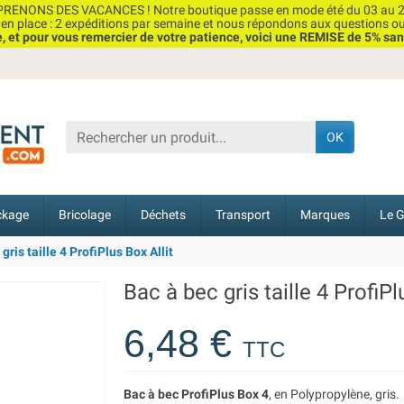
RENONS DES VACANCES ! Notre boutique passe en mode été du 03 au 2
n place : 2 expéditions par semaine et nous répondons aux questions o
et pour vous remercier de votre patience, voici une REMISE de 5% san
OK
ckage
Bricolage
Déchets
Transport
Marques
Le G
gris taille 4 ProfiPlus Box Allit
Bac à bec gris taille 4 ProfiPl
6,48 €
TTC
Bac à bec ProfiPlus Box 4
, en Polypropylène, gris.