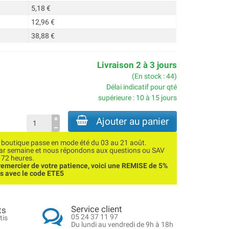
5,18 €
12,96 €
38,88 €
Livraison 2 à 3 jours
(En stock : 44)
Délai indicatif pour qté
supérieure : 10 à 15 jours
Ajouter au panier
utique passe en mode été du 03 au 21 août.
par semaine et nous répondons aux questions ou SAV
 72 heures.
emercier de votre patience, voici une REMISE de 5%
ns avec le code ETE5
Service client
ts
05 24 37 11 97
tis
Du lundi au vendredi de 9h à 18h