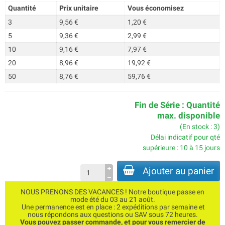
Quantité
Prix unitaire
Vous économisez
3
9,56 €
1,20 €
5
9,36 €
2,99 €
10
9,16 €
7,97 €
20
8,96 €
19,92 €
50
8,76 €
59,76 €
Fin de Série : Quantité
max. disponible
(En stock : 3)
Délai indicatif pour qté
supérieure : 10 à 15 jours
Ajouter au panier
NOUS PRENONS DES VACANCES ! Notre boutique passe en
mode été du 03 au 21 août.
Une permanence est en place : 2 expéditions par semaine et
nous répondons aux questions ou SAV sous 72 heures.
Vous pouvez passer commande, et pour vous remercier de