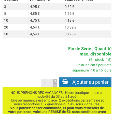
3
4,95 €
0,62 €
5
4,85 €
1,55 €
10
4,75 €
4,13 €
20
4,64 €
10,32 €
50
4,54 €
30,96 €
Fin de Série : Quantité
max. disponible
(En stock : 15)
Délai indicatif pour qté
supérieure : 10 à 15 jours
Ajouter au panier
NOUS PRENONS DES VACANCES ! Notre boutique passe en
mode été du 03 au 21 août.
Une permanence est en place : 2 expéditions par semaine et
nous répondons aux questions ou SAV sous 72 heures.
Vous pouvez passer commande, et pour vous remercier de
votre patience, voici une REMISE de 5% sans conditions avec