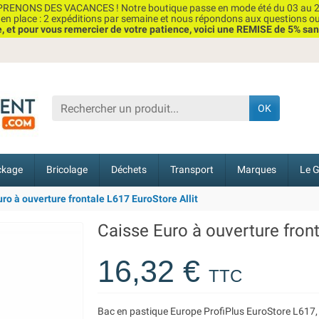
RENONS DES VACANCES ! Notre boutique passe en mode été du 03 au 2
n place : 2 expéditions par semaine et nous répondons aux questions o
et pour vous remercier de votre patience, voici une REMISE de 5% san
OK
ckage
Bricolage
Déchets
Transport
Marques
Le G
ro à ouverture frontale L617 EuroStore Allit
Caisse Euro à ouverture front
16,32 €
TTC
Bac en pastique Europe ProfiPlus EuroStore L617, 