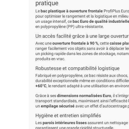
pratique
Le
bac plastique à ouverture frontale
ProfiPlus Euro
pour optimiser le rangement et la logistique en milieu
un usage intensif, ce
bac Euro de qualité industriell
en polypropylène (PP) ultra-résistante.
Un accès facilité grâce à une large ouvertu
Avec une
ouverture frontale à 90 %
, cette
caisse pla
ranger facilement vos objets sans avoir à déplacer l
un picking rapide dans les zones de stockage, notamm
produits en vrac.
Robustesse et compatibilité logistique
Fabriqué en polypropylène, ce bac résiste aux chocs, 
durabilité exceptionnelle même en conditions difficile
+60°C
, le rendant adapté à une utilisation en environ
Grâce à ses
dimensions normalisées Euro
, il s’int
transport standardisés, maximisant ainsi l’efficacité 
un
empilage sécurisé
avec un effet d’autocentrage p
Hygiène et entretien simplifiés
Les
parois intérieures lisses
assurent un nettoyage f
garantissent une grande rigidité structurelle.