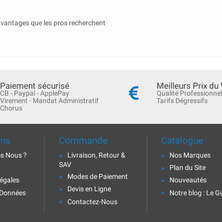
avantages que les pros recherchent
Paiement sécurisé
Meilleurs Prix du
CB - Paypal - ApplePay
Qualité Professionnel
Virement - Mandat Administratif
Tarifs Dégressifs
Chorus
ons
Commande
Catalogue
s Nous ?
Livraison, Retour &
Nos Marques
SAV
Plan du Site
Modes de Paiement
égales
Nouveautés
Devis en Ligne
 Données
Notre blog : Le G
Contactez-Nous