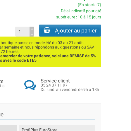
(En stock : 7)
Délai indicatif pour qté
supérieure : 10 à 15 jours
Ajouter au panier
utique passe en mode été du 03 au 21 août.
par semaine et nous répondons aux questions ou SAV
 72 heures.
emercier de votre patience, voici une REMISE de 5%
ns avec le code ETE5
Service client
ts
05 24 37 11 97
tis
Du lundi au vendredi de 9h à 18h
ue
ProfiPlus EuroStore