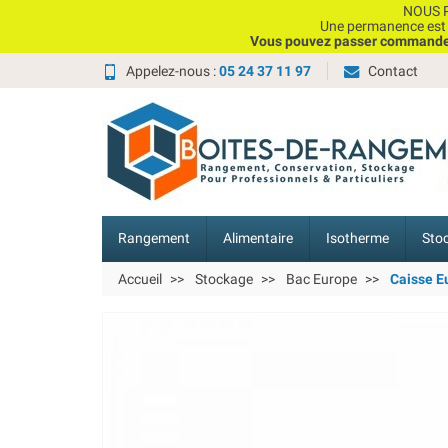
NOUS P
Une permanence est e
Vous pouvez passer commande, 
Appelez-nous :
05 24 37 11 97
Contact
Rangement
Alimentaire
Isotherme
Sto
Accueil
Stockage
Bac Europe
Caisse Eu