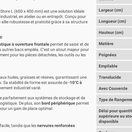
Largeur (cm)
Store L (600 x 400 mm) est une solution idéale
 industriel, en atelier ou en entrepôt. Conçu pour
Longueur (cm)
e
allie robustesse et praticité grâce à sa structure
Hauteur (cm)
re
Matière
stique à ouverture frontale
permet de saisir et de
es autres bacs empilés. C’est un atout majeur pour
ent pour les pièces détachées, les outils ou les
Poignées
Empilable
aux huiles, graisses et résines, garantissant une
Translucide
s. Sa stabilité de forme est assurée de
-10°C à
nement industriel varié.
Avec Couvercle
ègre parfaitement aux systèmes de stockage et de
Type de Rangeme
logistique. De plus, son
bord périphérique
permet
our un gain de place optimal.
Délai pour quanti
supérieure au sto
disponible
acile, tandis que les
nervures renforcées