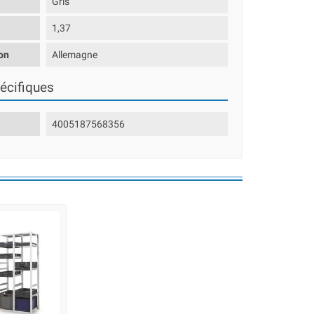
Gris
1,37
on
Allemagne
écifiques
4005187568356