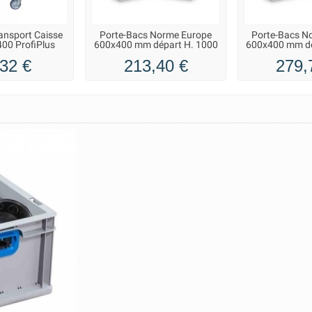
ransport Caisse
Porte-Bacs Norme Europe
Porte-Bacs N
00 ProfiPlus
600x400 mm départ H. 1000
600x400 mm dé
mm
m
32 €
213,40 €
279,