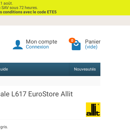
1 août.
u SAV sous 72 heures.
s conditions avec le code ETE5
Mon compte
Panier
0
Connexion
(vide)
uide
Nouveautés
ale L617 EuroStore Allit
gris.