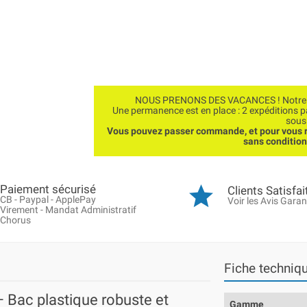
NOUS PRENONS DES VACANCES ! Notre bo
Une permanence est en place : 2 expéditions 
sous
Vous pouvez passer commande, et pour vous r
sans conditio
Paiement sécurisé
Clients Satisfai
CB - Paypal - ApplePay
Voir les Avis Garan
Virement - Mandat Administratif
Chorus
Fiche techniq
– Bac plastique robuste et
Gamme