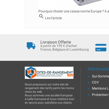
Pourquoi choisir une caisse norme Europe ? 6 
search
Lire l'article
Livraison Offerte
à partir de 195 € d'achat
France, Belgique et Luxembourg
Informati
Qui Somme
CGV
Nous proposons sur notre site de
rangement des tarifs parmi les moins
Mentions L
chers du web.
Protection
Nous sommes une société française
à taille humaine et nous mettons tout
en œuvre pour satisfaire nos clients.