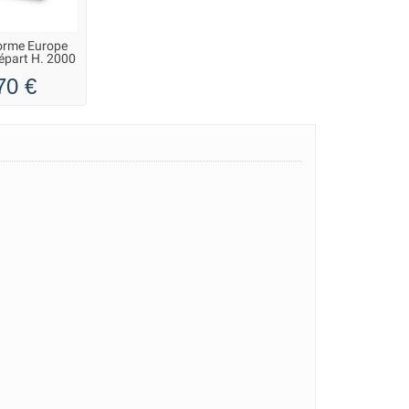
orme Europe
part H. 2000
m
70 €