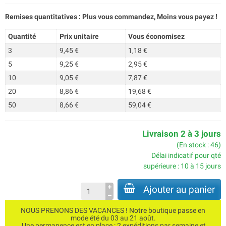
Remises quantitatives : Plus vous commandez, Moins vous payez !
Quantité
Prix unitaire
Vous économisez
3
9,45 €
1,18 €
5
9,25 €
2,95 €
10
9,05 €
7,87 €
20
8,86 €
19,68 €
50
8,66 €
59,04 €
Livraison 2 à 3 jours
(En stock : 46)
Délai indicatif pour qté
supérieure : 10 à 15 jours
Ajouter au panier
NOUS PRENONS DES VACANCES ! Notre boutique passe en
mode été du 03 au 21 août.
Une permanence est en place : 2 expéditions par semaine et