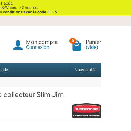
1 août.
u SAV sous 72 heures.
s conditions avec le code ETE5
Mon compte
Panier
0
Connexion
(vide)
uide
Nouveautés
 collecteur Slim Jim