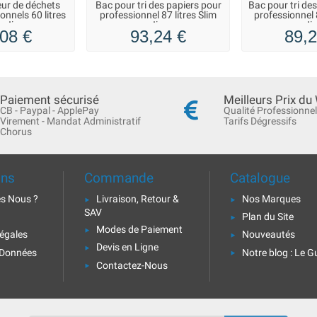
eur de déchets
Bac pour tri des papiers pour
Bac pour tri de
onnels 60 litres
professionnel 87 litres Slim
professionnel 8
m Jim
Jim
Ji
08 €
93,24 €
89,2
Paiement sécurisé
Meilleurs Prix du
CB - Paypal - ApplePay
Qualité Professionnel
Virement - Mandat Administratif
Tarifs Dégressifs
Chorus
ons
Commande
Catalogue
s Nous ?
Livraison, Retour &
Nos Marques
SAV
Plan du Site
Modes de Paiement
égales
Nouveautés
Devis en Ligne
 Données
Notre blog : Le G
Contactez-Nous