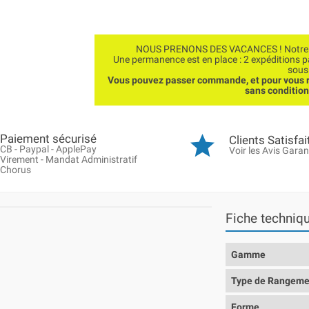
NOUS PRENONS DES VACANCES ! Notre bo
Une permanence est en place : 2 expéditions 
sous
Vous pouvez passer commande, et pour vous r
sans conditio
Paiement sécurisé
Clients Satisfai
CB - Paypal - ApplePay
Voir les Avis Garan
Virement - Mandat Administratif
Chorus
Fiche techniq
Gamme
Type de Rangeme
Forme