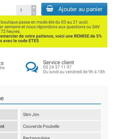
Ajouter au panier
utique passe en mode été du 03 au 21 août.
par semaine et nous répondons aux questions ou SAV
 72 heures.
emercier de votre patience, voici une REMISE de 5%
ns avec le code ETE5
Service client
ts
05 24 37 11 97
tis
Du lundi au vendredi de 9h à 18h
ue
Slim Jim
nt
Couvercle Poubelle
Rectangulaire