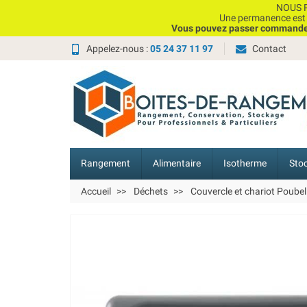
NOUS P
Une permanence est e
Vous pouvez passer commande, 
Appelez-nous :
05 24 37 11 97
Contact
Rangement
Alimentaire
Isotherme
Sto
Accueil
Déchets
Couvercle et chariot Poubel