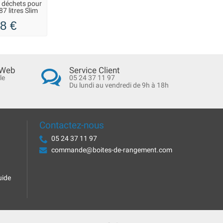
s déchets pour
7 litres Slim
m
8 €
 Web
Service Client
le
05 24 37 11 97
Du lundi au vendredi de 9h à 18h
Contactez-nous
05 24 37 11 97
commande@boites-de-rangement.com
uide