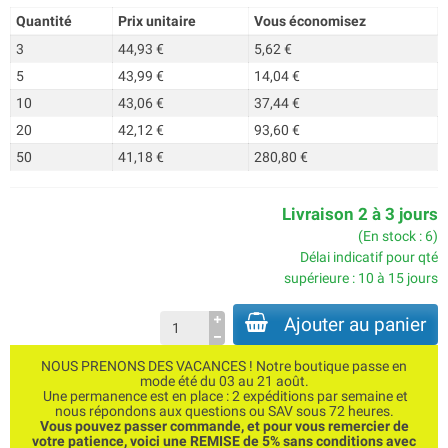
Quantité
Prix unitaire
Vous économisez
3
44,93 €
5,62 €
5
43,99 €
14,04 €
10
43,06 €
37,44 €
20
42,12 €
93,60 €
50
41,18 €
280,80 €
Livraison 2 à 3 jours
(En stock : 6)
Délai indicatif pour qté
supérieure : 10 à 15 jours
Ajouter au panier
NOUS PRENONS DES VACANCES ! Notre boutique passe en
mode été du 03 au 21 août.
Une permanence est en place : 2 expéditions par semaine et
nous répondons aux questions ou SAV sous 72 heures.
Vous pouvez passer commande, et pour vous remercier de
votre patience, voici une REMISE de 5% sans conditions avec