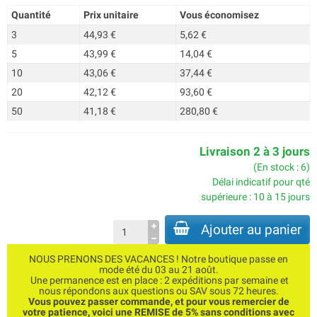
Quantité
Prix unitaire
Vous économisez
3
44,93 €
5,62 €
5
43,99 €
14,04 €
10
43,06 €
37,44 €
20
42,12 €
93,60 €
50
41,18 €
280,80 €
Livraison 2 à 3 jours
(En stock : 6)
Délai indicatif pour qté
supérieure : 10 à 15 jours
Ajouter au panier
NOUS PRENONS DES VACANCES ! Notre boutique passe en
mode été du 03 au 21 août.
Une permanence est en place : 2 expéditions par semaine et
nous répondons aux questions ou SAV sous 72 heures.
Vous pouvez passer commande, et pour vous remercier de
votre patience, voici une REMISE de 5% sans conditions avec