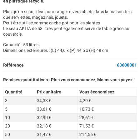
en plastique recyclé.
Plus qu'un seau, idéal pour ranger divers objets dans la maison tels
que serviettes, magazines, jouets.
Peut être utilisé comme cache-pot pour les plantes
Le seau AKITA de 53 litres peut également servir de table grâce au
couvercle.
Capacité : 53 litres
Dimensions extérieures : (L) 44,6 x (P) 44,5 x (H) 48 cm
Référence
63600001
Remises quantitatives : Plus vous commandez, Moins vous payez !
Quantité
Prix unitaire
Vous économisez
3
34,33 €
4,29 €
5
33,61 €
10,73 €
10
32,90 €
28,61 €
20
32,18 €
71,52 €
50
31,47 €
214,56 €