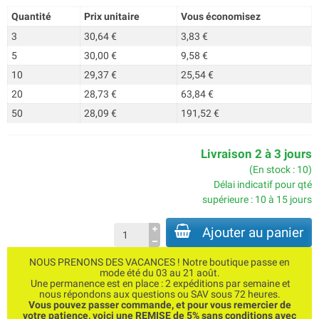
Quantité
Prix unitaire
Vous économisez
3
30,64 €
3,83 €
5
30,00 €
9,58 €
10
29,37 €
25,54 €
20
28,73 €
63,84 €
50
28,09 €
191,52 €
Livraison 2 à 3 jours
(En stock : 10)
Délai indicatif pour qté
supérieure : 10 à 15 jours
Ajouter au panier
NOUS PRENONS DES VACANCES ! Notre boutique passe en
mode été du 03 au 21 août.
Une permanence est en place : 2 expéditions par semaine et
nous répondons aux questions ou SAV sous 72 heures.
Vous pouvez passer commande, et pour vous remercier de
votre patience, voici une REMISE de 5% sans conditions avec