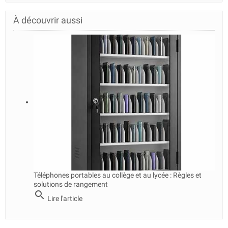
À découvrir aussi
Téléphones portables au collège et au lycée : Règles et
solutions de rangement
search
Lire l'article