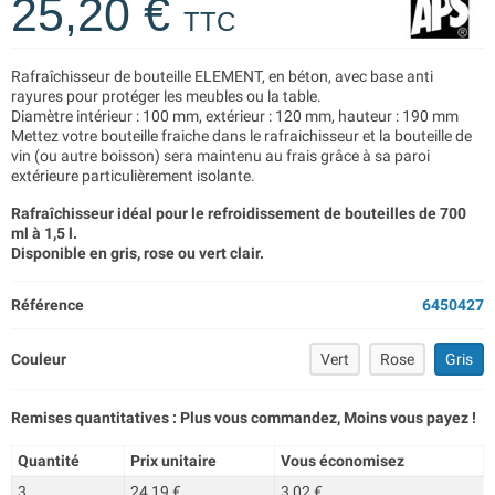
25,20 €
TTC
Rafraîchisseur de bouteille ELEMENT, en béton, avec base anti
rayures pour protéger les meubles ou la table.
Diamètre intérieur : 100 mm, extérieur : 120 mm, hauteur : 190 mm
Mettez votre bouteille fraiche dans le rafraichisseur et la bouteille de
vin (ou autre boisson) sera maintenu au frais grâce à sa paroi
extérieure particulièrement isolante.
Rafraîchisseur idéal pour le refroidissement de bouteilles de 700
ml à 1,5 l.
Disponible en gris, rose ou vert clair.
Référence
6450427
Couleur
Vert
Rose
Gris
Remises quantitatives : Plus vous commandez, Moins vous payez !
Quantité
Prix unitaire
Vous économisez
3
24,19 €
3,02 €