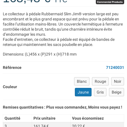
Le collecteur à pédale Rubbermaid Slim Jim® version large est peu
encombrant et le plus grand espace qui est prévu pour la pédale en
facilite l’utilisation mains-libres. Un couvercle hermétique à fermeture
contrôlée réduit le bruit, tandis qu'une charnière intérieure évite
d’endommager les murs.
Facile d’entretien, ce collecteur à pédale est équipé de bandes de
retenue qui maintiennent les sacs poubelle en place.
Dimensions: (L)456 x (P)291 x (H)718 mm
Référence
71240031
Blanc
Rouge
Noir
Couleur
Jaune
Gris
Beige
Remises quantitatives : Plus vous commandez, Moins vous payez !
Quantité
Prix unitaire
Vous économisez
3
161,74 €
20,22 €