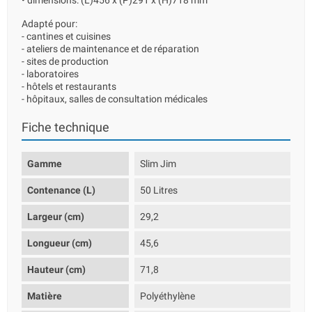
• dimensions: (L)456 x (P)291 x (H)718 mm
Adapté pour:
- cantines et cuisines
- ateliers de maintenance et de réparation
- sites de production
- laboratoires
- hôtels et restaurants
- hôpitaux, salles de consultation médicales
Fiche technique
Gamme
Slim Jim
Contenance (L)
50 Litres
Largeur (cm)
29,2
Longueur (cm)
45,6
Hauteur (cm)
71,8
Matière
Polyéthylène