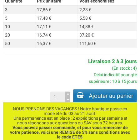
Quantité
Prix unitaire
Vous économisez
3
17,86 €
2,23 €
5
17,48 €
5,58 €
10
17,11 €
14,88 €
20
16,74 €
37,20 €
50
16,37 €
111,60 €
Livraison 2 à 3 jours
(En stock : 4)
Délai indicatif pour qté
supérieure : 10 à 15 jours
Ajouter au panier
NOUS PRENONS DES VACANCES ! Notre boutique passe en
mode été du 03 au 21 août.
Une permanence est en place : 2 expéditions par semaine et
nous répondons aux questions ou SAV sous 72 heures.
Vous pouvez passer commande, et pour vous remercier de
votre patience, voici une REMISE de 5% sans conditions avec
le code ETE5