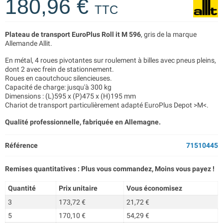
180,96 €
TTC
Plateau de transport EuroPlus Roll it M 596
, gris de la marque
Allemande Allit.
En métal, 4 roues pivotantes sur roulement à billes avec pneus pleins,
dont 2 avec frein de stationnement.
Roues en caoutchouc silencieuses.
Capacité de charge: jusqu'à 300 kg
Dimensions : (L)595 x (P)475 x (H)195 mm
Chariot de transport particulièrement adapté EuroPlus Depot >M<.
Qualité professionnelle, fabriquée en Allemagne.
Référence
71510445
Remises quantitatives : Plus vous commandez, Moins vous payez !
Quantité
Prix unitaire
Vous économisez
3
173,72 €
21,72 €
5
170,10 €
54,29 €