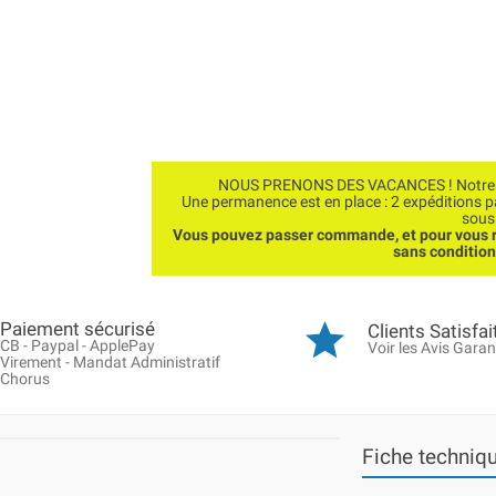
NOUS PRENONS DES VACANCES ! Notre bo
Une permanence est en place : 2 expéditions 
sous
Vous pouvez passer commande, et pour vous r
sans conditio
Paiement sécurisé
Clients Satisfai
CB - Paypal - ApplePay
Voir les Avis Garan
Virement - Mandat Administratif
Chorus
Fiche techniq