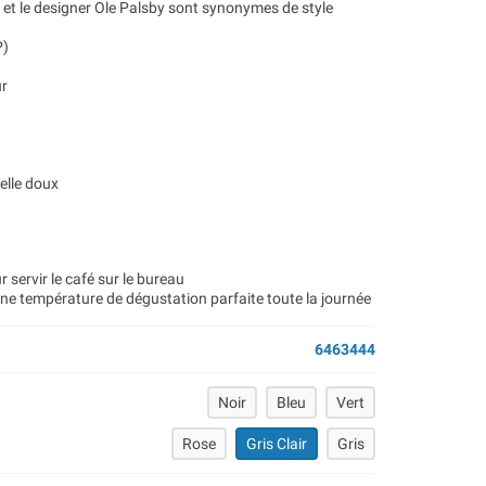
 et le designer Ole Palsby sont synonymes de style
P)
ur
elle doux
 servir le café sur le bureau
 une température de dégustation parfaite toute la journée
6463444
Noir
Bleu
Vert
Rose
Gris Clair
Gris