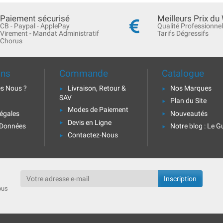
Paiement sécurisé
Meilleurs Prix du
CB - Paypal - ApplePay
Qualité Professionnel
Virement - Mandat Administratif
Tarifs Dégressifs
Chorus
ons
Commande
Catalogue
s Nous ?
Livraison, Retour &
Nos Marques
SAV
Plan du Site
Modes de Paiement
égales
Nouveautés
Devis en Ligne
 Données
Notre blog : Le G
Contactez-Nous
ous