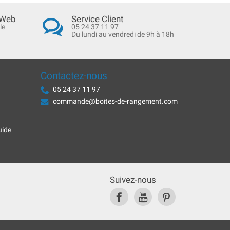
 Web
Service Client
le
05 24 37 11 97
Du lundi au vendredi de 9h à 18h
Contactez-nous
05 24 37 11 97
commande@boites-de-rangement.com
uide
Suivez-nous