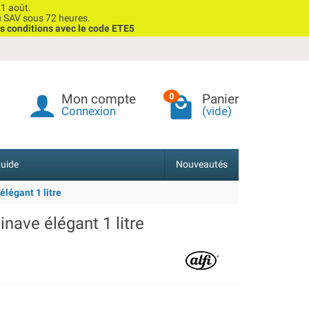
1 août.
u SAV sous 72 heures.
s conditions avec le code ETE5
Mon compte
Panier
0
Connexion
(vide)
uide
Nouveautés
légant 1 litre
nave élégant 1 litre