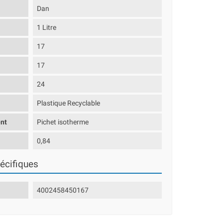
Dan
1 Litre
17
17
24
Plastique Recyclable
nt
Pichet isotherme
0,84
écifiques
4002458450167