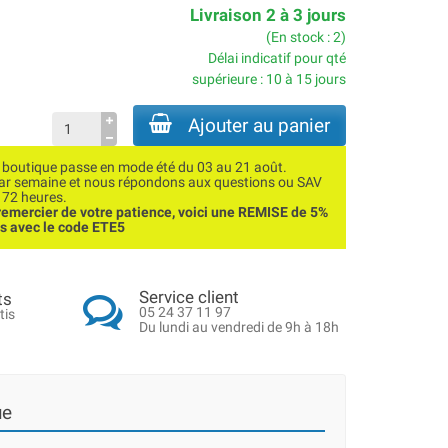
Livraison 2 à 3 jours
(En stock : 2)
Délai indicatif pour qté
supérieure : 10 à 15 jours
Ajouter au panier
utique passe en mode été du 03 au 21 août.
par semaine et nous répondons aux questions ou SAV
 72 heures.
emercier de votre patience, voici une REMISE de 5%
ns avec le code ETE5
Service client
ts
05 24 37 11 97
tis
Du lundi au vendredi de 9h à 18h
ue