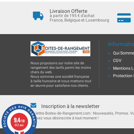
Livraison Offerte
à partir de 195 € d'achat
France, Belgique et Luxembourg
Informati
Qui Somme
CGV
Nous proposons sur notre site de
rangement des tarifs parmi les moins
Mentions L
chers du web.
Protection
Nous sommes une société française
à taille humaine et nous mettons tout
en œuvre pour satisfaire nos clients.
Inscription à la newsletter
La lettre Boites-de-Rangement.com : Nouveautés, Promos. V
9.4
pouvez vous désinscrire à tout moment !
/10
652 avis