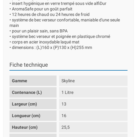
• insert hygiénique en verre trempé sous vide alfiDur
• AromaSafe pour un goût parfait
• 12 heures de chaud ou 24 heures de froid
• système de bec verseur confortable, maniable d'une seule
main
• pour un plaisir sain, sans BPA
• système bec verseur et poignée en plastique chromé
• corps en acier inoxydable laqué mat
• dimensions : (L)160 x (P)130 x (H)255 mm
Fiche technique
Gamme
Skyline
Contenance (L)
1 Litre
Largeur (cm)
13
Longueur (cm)
16
Hauteur (cm)
25,5